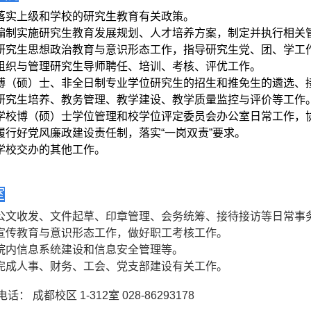
落实上级和学校的研究生教育有关政策。
编制实施研究生教育发展规划、人才培养方案，制定并执行相关
研究生思想政治教育与意识形态工作，指导研究生党、团、学工
组织与管理研究生导师聘任、培训、考核、评优工作。
博（硕）士、非全日制专业学位研究生的招生和推免生的遴选、
研究生培养、教务管理、教学建设、教学质量监控与评价等工作
学校博（硕）士学位管理和校学位评定委员会办公室日常工作，
履行好党风廉政建设责任制，落实“一岗双责”要求。
学校交办的其他
工作。
室
公文收发、文件起草、印章管理、会务统筹、接待接访等日常事
宣传教育与意识形态工作，做好职工考核工作。
院内信息系统建设和信息安全管理等。
完成人事、财务、工会、党支部建设有关工作。
电话： 成都校区
1-312
室
028-86293178