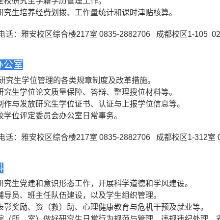
全校研究生学籍学历管理工作。
研究生培养经费划拨、工作量统计和课时津贴核算。
电话：雅安校区综合楼
217
室
0835-2882706
成都校区
1-105 0
办公室
研究生学位管理的各类规章制度及改革措施。
研究生学位论文质量保障、答辩、整理授位材料等。
制作与发放研究生学位证书、认证与上报学位信息等。
校学位评定委员会办公室日常事务。
电话：雅安校区综合楼
217
室
0835-2882706
成都校区
1-312
室
0
科
研究生党建和意识形态工作，开展科学道德和学风建设。
辅导员、班主任队伍建设，以及学生组织管理。
表彰奖励、资（救）助、心理健康教育与危机干预及就业等。
院（所、室）做好研究生日常行为规范与管理、违规违纪处理、