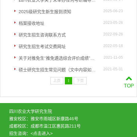
四川农业大学关于未举办任何考研辅导班的声明
2025-06-23
2025级研究生新生报到须知
2023-05-26
档案接收地址
2022-09-26
研究生招生咨询联系方式
2022-05-18
研究生招生考试交费网址
2021-11-05
关于对推免生“推免遴选综合评价成绩”测算方式等内容和原则的修订公告
2021-05-31
硕士研究生招生常见问题（文中内容如与正式文件或通知不一致的以正式文件或通知为准）
上页
1
下页
TOP
四川农业大学研究生院
雅安校区：雅安市雨城区新康路46号
成都校区：成都市温江区惠民路211号
招生咨询：
<点击进入>