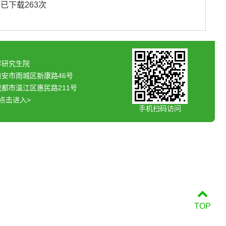
】已下载
263
次
学研究生院
雅安市雨城区新康路46号
都市温江区惠民路211号
<点击进入>
手机扫码访问
TOP