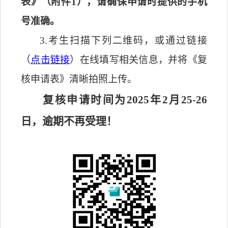
表》
（附件
1
）
，请确保申请时提供的手机
号
准确
。
3.考生扫描下列二维码
，
或通过链接
（
点击链接
）在线填写
相关信息
，
并
将《复
核申请表》清晰拍照上传。
复核申请时间为
202
5
年
2月2
5
-2
6
日，逾期不再受理！