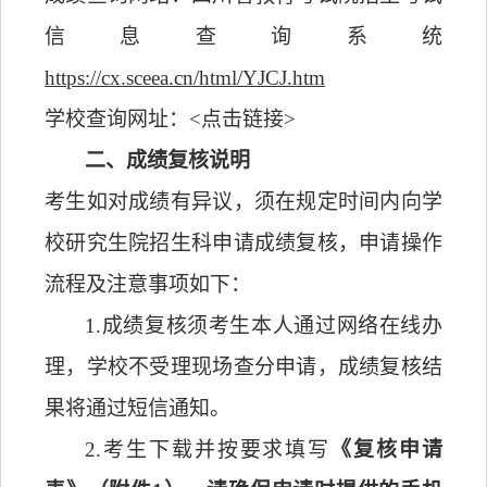
信息查询系统
https://cx.sceea.cn/html/YJCJ.htm
学校查询网址：<
点击链接
>
二、
成绩复核说明
考生如对成绩
有异议
，须
在规定时间内向
学
校
研究生院招生科申
请成绩
复核，
申请操作
流程及注意事项如下：
1.
成绩复核
须
考生本人
通过网络在线办
理，学校不受理现场查分申请，
成绩复核结
果将通过短信通知
。
2.考生
下载并按要求填写
《复核申请