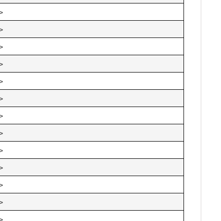
>
>
>
>
>
>
>
>
>
>
>
>
>