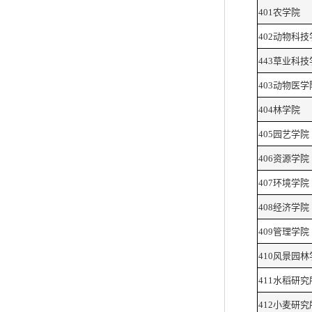
401农学院
402动物科技
443草业科技
403动物医学
404林学院
405园艺学院
406资源学院
407环境学院
408经济学院
409管理学院
410风景园林
411水稻研究
412小麦研究