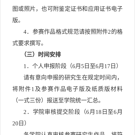
图或照片，也可附鉴定证书和应用证书电子
版。
4
．
参赛作品格式规范请按照附件
2
的格
式要求撰写。
（三）时间安排
1
．
个人申报阶段（
6
月
5
日至
6
月
17
日）
请有意向申报的研究生在规定时间内，
将附件
1
及参赛作品电子版及纸质版材料
（一式三份）报送至学院统一汇总。
2
．
学院审核提交阶段（
6
月
18
日至
6
月
20
日）
各学院认真审核参赛研究生作品，将符