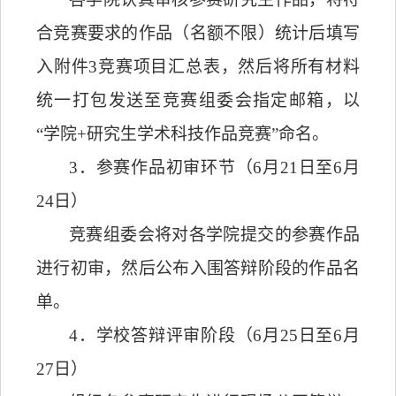
合竞赛要求的作品（名额
不限
）统计后填写
入附件
3
竞赛项目汇总表，然后将所有材料
统一打包发送至竞赛组委会指定邮箱，以
“
学院
+
研究生学术科技作品竞赛
”
命名。
3
．
参赛作品初审环节（
6
月
21
日至
6
月
24
日）
竞赛组委会将对各学院提交的参赛作品
进行初审，然后公布入围答辩阶段的作品名
单。
4
．
学校答辩评审阶段（
6
月
25
日至
6
月
27
日）