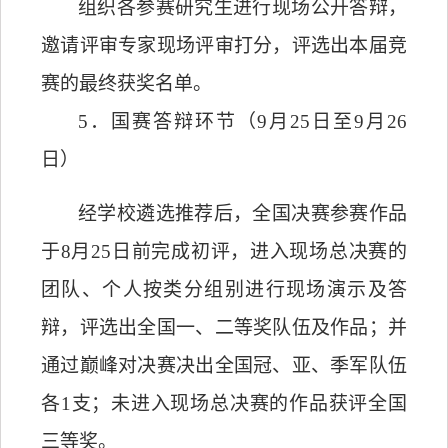
组织各参赛研究生进行现场公开答辩，
邀请评审专家现场评审打分，评选出本届竞
赛的最终获奖名单。
5
．
国赛答辩环节（
9
月
25
日至
9
月
26
日）
经学校遴选推荐后，全国决赛参赛作品
于
8
月
25
日前完成初评，进入现场总决赛的
团队、个人按类分组别进行现场演示及答
辩，评选出全国一、二等奖队伍及作品；并
通过巅峰对决赛决出全国冠、亚、季军队伍
各
1
支；未进入现场总决赛的作品获评全国
三等奖。