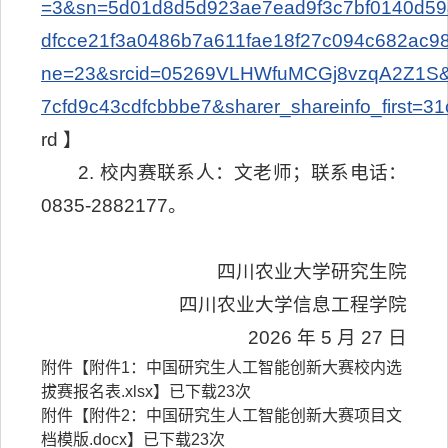
=3&sn=5d01d8d5d923ae7ead9f3c7bf0140d5
dfcce21f3a0486b7a611fae18f27c094c682ac
ne=23&srcid=05269VLHWfuMCGj8vzqA2Z1S&sh
7cfd9c43cdfcbbbe7&sharer_shareinfo_first=3
rd 】
2. 校内赛联系人：文老师；联系电话：
0835-2882177。
四川农业大学研究生院
四川农业大学信息工程学院
2026 年 5 月 27 日
附件【
附件1：中国研究生人工智能创新大赛校内选
拔赛报名表.xlsx
】已下载
23
次
附件【
附件2：中国研究生人工智能创新大赛项目文
档模版.docx
】已下载
23
次