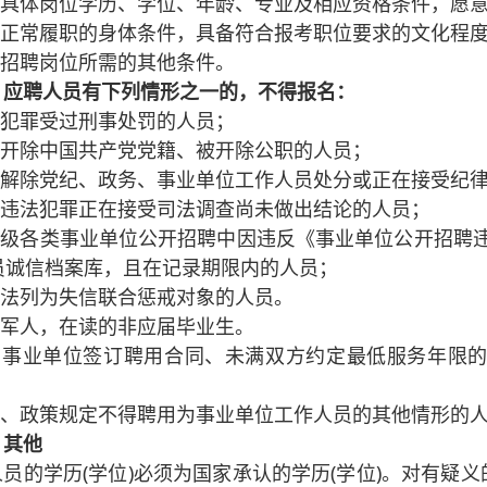
符合具体岗位学历、学位、年龄、专业及相应资格条件，愿
具有正常履职的身体条件，具备符合报考职位要求的文化程
合招聘岗位所需的其他条件。
）应聘人员有下列情形之一的，不得报名：
因犯罪受过刑事处罚的人员；
曾被开除中国共产党党籍、被开除公职的人员；
尚未解除党纪、政务、事业单位工作人员处分或正在接受纪
涉嫌违法犯罪正在接受司法调查尚未做出结论的人员；
在各级各类事业单位公开招聘中因违反《事业单位公开招聘
员诚信档案库，且在记录期限内的人员；
依法列为失信联合惩戒对象的人员。
役军人，在读的非应届毕业生。
已与事业单位签订聘用合同、未满双方约定最低服务年限的
法律、政策规定不得聘用为事业单位工作人员的其他情形的
）其他
员的学历(学位)必须为国家承认的学历(学位)。对有疑