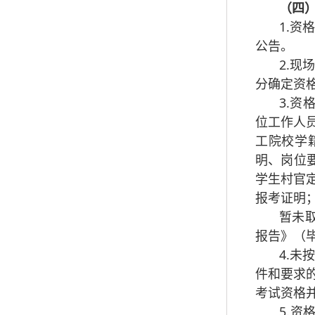
（四
1.
公告。
2.
分确定资
3.
位工作人
工院校学籍》
明、岗位
学生村官
报考证明
暂未
报告》（毕
4.
件和要求
考试资格
5.