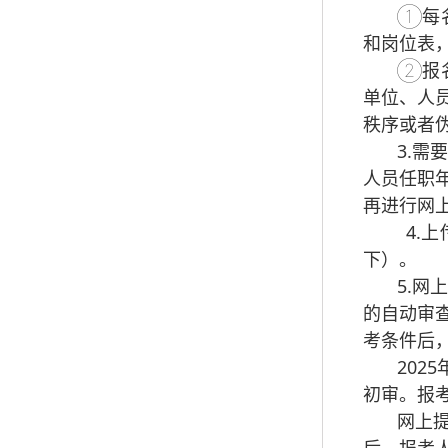
①每
和岗位表
②报
单位、人
秩序或者
3.
人员任职
再进行网
4.上
下）。
5.
的自动审
考条件后
202
初审。报考
网上