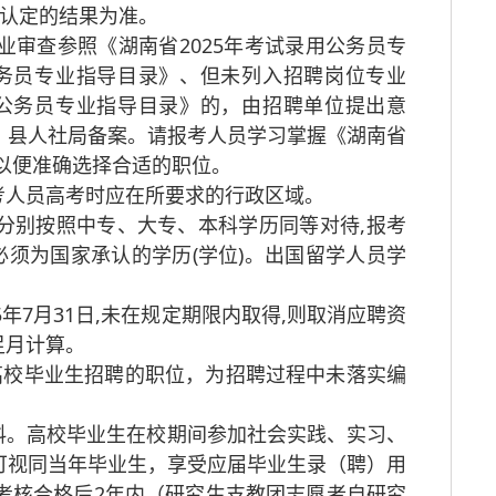
门认定的结果为准。
审查参照《湖南省2025年考试录用公务员专
公务员专业指导目录》、但未列入招聘岗位专业
用公务员专业指导目录》的，由招聘单位提出意
、县人社局备案。请报考人员学习掌握《湖南省
，以便准确选择合适的职位。
考人员高考时应在所要求的行政区域。
分别按照中专、大专、本科学历同等对待,报考
必须为国家承认的学历(学位)。出国留学人员学
年7月31日,未在规定期限内取得,则取消应聘资
足月计算。
位的高校毕业生招聘的职位，为招聘过程中未落实编
料。高校毕业生在校期间参加社会实践、实习、
可视同当年毕业生，享受应届毕业生录（聘）用
考核合格后2年内（研究生支教团志愿者自研究