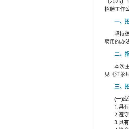
〔2025
招聘工作
一、
坚持
聘用的办
二、
本次
见《江永县
三、
(一)
1.具
2.
3.具