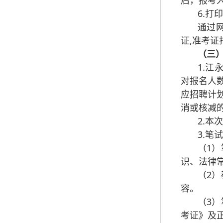
后，报考
6.打
通过网
证,准考
（三
1.江
对报名人
应招聘计
消或核减
2.
3.笔
（1
识、法律
（2
容。
（3
考证》及