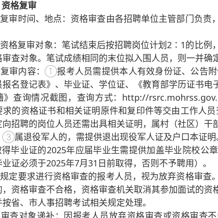
）资格复审
资格复审时间、地点：资格审查由各招聘单位主管部门负责
现场资格复审对象：笔试结束后按招聘岗位计划2∶1的比
格审查对象。笔试成绩相同的末位拟入围人员，则一并确
资格复审内容：①报考人员需提供本人有效身份证、公告附
员报名登记表》、毕业证、学位证、《教育部学历证书电
查询情况截图，查询方式：http://rsrc.mohrss.go
要求的资格证书和相关证明原件和复印件等交由工作人员
定向招聘的岗位人员还需出具相关证明，属村（社区）干
；③属退役军人的，需提供退出现役军人证及户口本证明
取得毕业证的2025年应届毕业生需提供加盖毕业院校公
业证必须于2025年7月31日前取得，否则不予聘用）。
未按规定要求进行资格审查的报考人员，视为放弃资格审查
的，资格审查不合格，资格审查机关取消其参加面试的资
并按省、市人事招聘考试相关规定处理。
资格审查对象递补：因报考人员放弃资格审查或资格审查