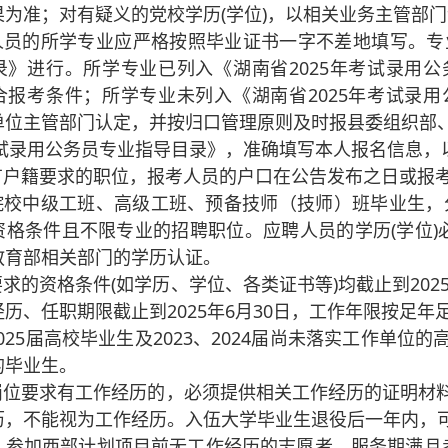
果为准；对有疑义的党校学历(学位)，以相关业务主管部
人员的所学专业应严格按照毕业证书一字不差地填写。专业
录》进行。所学专业已列入《湖南省2025年考试录用
合报考条件；所学专业未列入《湖南省2025年考试录
单位主管部门认定，并按归口管理原则及时报县委组织部
年考试录用公务员专业指导目录》，准确填写本人报名信息
有户籍要求的职位，报考人员的户口在公告发布之日或报
院校中级工班、高级工班、预备技师（技师）班毕业生，
资格条件且不限专业的招聘职位。应聘人员的学历(学位)
教育部相关部门的学历认证。
求的资格条件(如学历、学位、各类证书等)均截止到2025
历、任职期限截止到2025年6月30日，工作年限按足年
025届高校毕业生及2023、2024届尚未落实工作单
的毕业生。
岗位要求有工作经历的，必须提供相关工作经历的证明材
历，不能视为工作经历。入伍大学毕业生退役后一年内，
。参加西部计划项目前无工作经历的志愿者，服务期满且