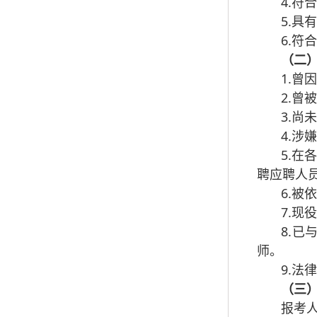
4.
5.
6.符
（二
1.曾
2.
3.
4.
5.
聘应聘人
6.被
7.现
8.
师。
9.
（三
报考人