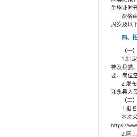
生毕业时
资格审
周岁及以下
四、
（一
1.制
神及县委
要、岗位
2.发
江永县人
（二
1.报
本次
https://w
2.网