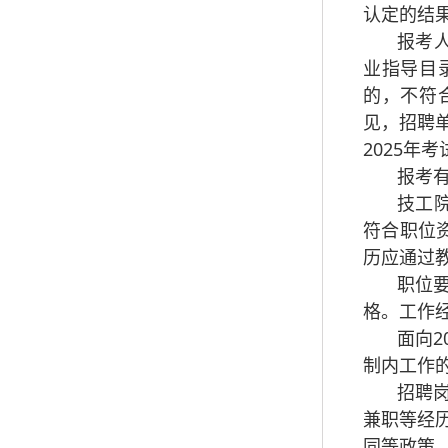
认定的结
报考
业指导目
的，不符
见，招聘
2025
报考
技工
符合职位
历应通过
职位要
格。工作经
面向2
制内工作
招聘
兼职等经
同等政策