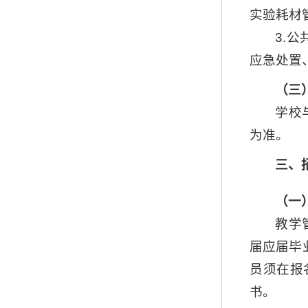
实验耗材
3.
应急处置
（三
学校
为准。
三、
（一
教学
届应届毕
员须在报
书。