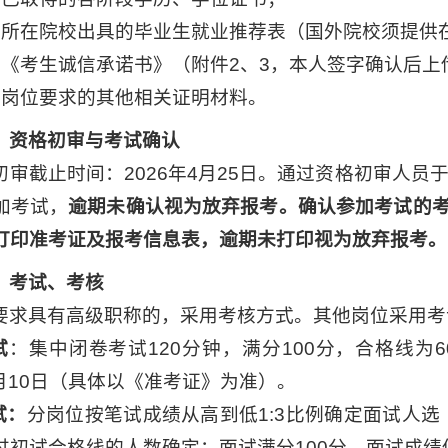
）所在院校出具的毕业生就业推荐表（国外院校须提供
）《考生诚信承诺书》（附件2、3，本人签字确认后上
）岗位要求的其他相关证明材料。
）
资格
初审与考试确认
初审截止时间：2026年4月25日。通过资格初审人员于
加考试，
逾期未
确认
视为放弃报考
。
确认参加考试的
打印准考证及报考信息表，逾期未打印视为放弃报考。
）考试、考核
要求具有高级职称的，采用考核方式。其他岗位采用考
试
：集中闭卷考试120分钟，满分100分，合格线
5月10日（具体以《准考证》为准）。
试
：
分岗位按笔试成绩从高到低1:3比例确定面试人选
过初试合格线的人数确定；面试满分100分，面试成绩