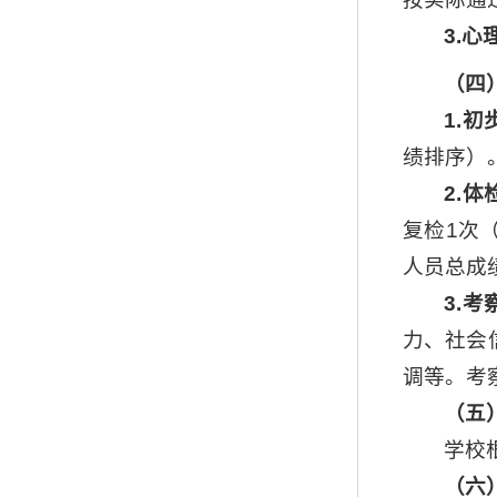
3
.
心
（
四
1.
绩排序）
2.体
复检1次
人员总成
3.考
力、社会
调等。考
（
五
学校
（
六