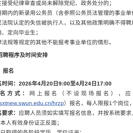
正在接受纪律审查或尚未解除党纪、政务处分的；
试用期内的新录用公务员（含参照公务员法管理的事业单
人民法院认定的失信被执行人，以及其他政策明确不得聘
委培、定向毕业生；
法律法规等规定的其他不能报考事业单位的情形。
招聘程序及时间安排
）
报名
名时间
：2026年4月20日9:00至4月24日17:00
名方式
：
网上报名（不设现场报名），应
/rsxtnew.swun.edu.cn/hrzp
）报名，每人限报1个岗位
名要求
：
应聘人员须如实填写报名信息，并按系统要求
）本人有效身份证正反面；
）已取得的各阶段学历、学位证书；