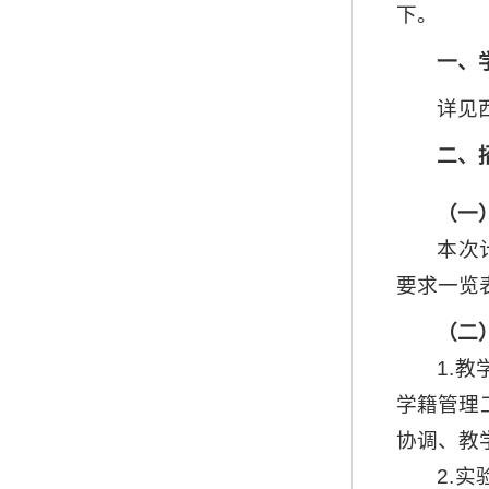
下。
一、
详见
二、
（一
本次
要求一览
（二
1.
学籍管理
协调、教
2.