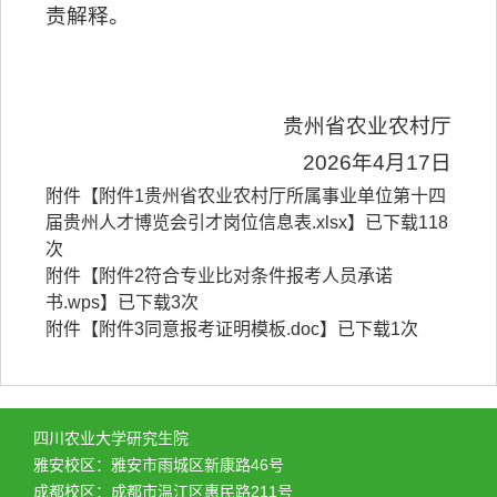
责解释。
贵州省农业农村厅
2026年4月17日
附件【
附件1贵州省农业农村厅所属事业单位第十四
届贵州人才博览会引才岗位信息表.xlsx
】已下载
118
次
附件【
附件2符合专业比对条件报考人员承诺
书.wps
】已下载
3
次
附件【
附件3同意报考证明模板.doc
】已下载
1
次
四川农业大学研究生院
雅安校区：雅安市雨城区新康路46号
成都校区：成都市温江区惠民路211号