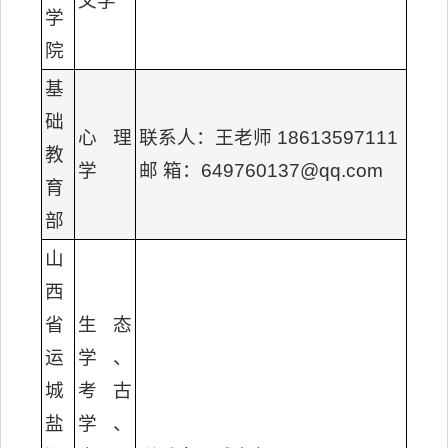
文学
学
院
基
础
心理
联系人：王老师 18613597111
教
学
邮 箱：649760137@qq.com
育
部
山
西
省
生态
运
学、
城
考古
盐
学、