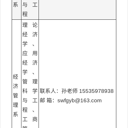
系
与工
程
理论
经济
学、
应用
经济
学、
经
管理
济
科学
联系人：孙老师 15535978938
管
与工
邮 箱：swfgyb@163.com
理
程、
系
工商