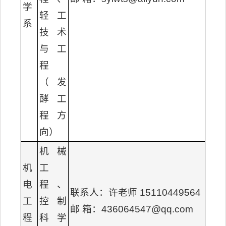
学
轻工
系
技术
与工
程
（发
酵工
程方
向）
机械
机
工
电
程、
联系人：许老师 15110449564
工
控制
邮 箱：436064547@qq.com
程
科学