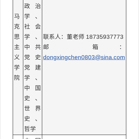
政治
马
学、
克
社会
思
学、
联系人：董老师 18735937773
主
中共
邮 箱：
义
党史
dongxingchen0803@sina.com
学
党建
院
学、
中国
史、
世界
史、
哲学