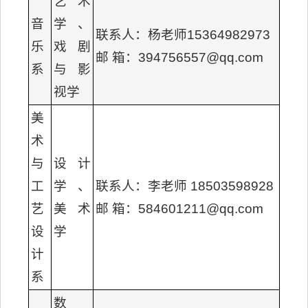
艺术
音
学、
联系人：杨老师15364982973
乐
戏剧
邮 箱：394756557@qq.com
系
与影
视学
美
术
与
设计
工
学、
联系人：李老师 18503598928
艺
美术
邮 箱：584601211@qq.com
设
学
计
系
数