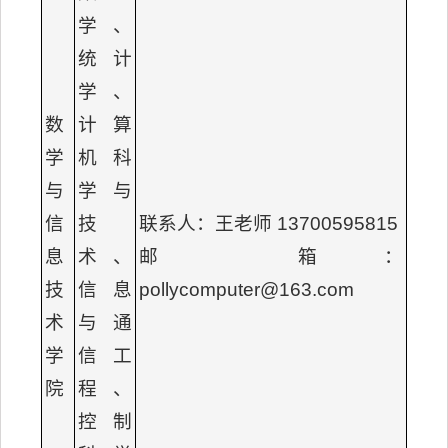
学、
统计
学、
数
计算
学
机科
与
学与
信
技
联系人：王老师 13700595815
息
术、
邮 箱：
技
信息
pollycomputer@163.com
术
与通
学
信工
院
程、
控制