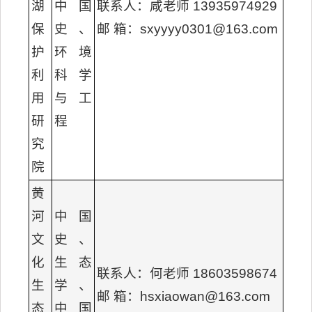
湖
中国
联系人：咸老师 13935974929
保
史、
邮 箱：sxyyyy0301@163.com
护
环境
利
科学
用
与工
研
程
究
院
黄
河
中国
文
史、
化
生态
联系人：何老师 18603598674
生
学、
邮 箱：hsxiaowan@163.com
态
中国