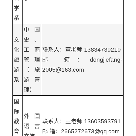
学
系
中国
文
史、
化
工商
联系人：董老师 13834739219
旅
管理
邮 箱：dongjiefang-
游
（旅
2005@163.com
系
游管
理）
国
际
外国
教
联系人：王老师 13603593791
语言
育
邮 箱：2665272673@qq.com