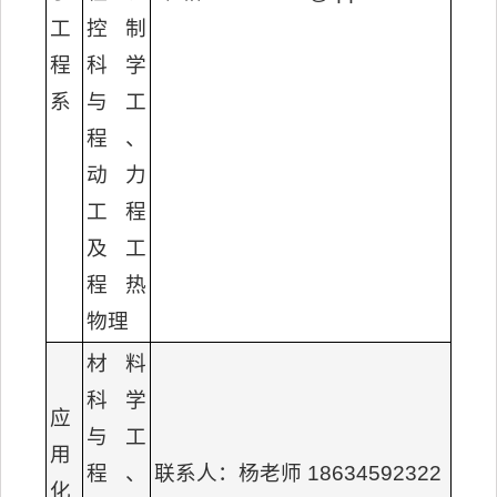
工
控制
程
科学
系
与工
程、
动力
工程
及工
程热
物理
材料
科学
应
与工
用
程、
联系人：杨老师 18634592322
化