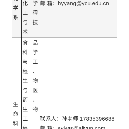
化学
邮 箱：hyyang@ycu.edu.cn
学
工程
系
与技
术
食品
科学
与工
程、
生物
与医
药、
生
生物
命
工
联系人：孙老师 17835396688
科
程、
邮 箱：sylwts@aliyun.com