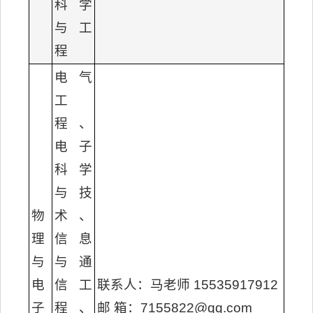
科学
与工
程
电气
工
程、
电子
科学
与技
物
术、
理
信息
与
与通
电
信工
联系人：马老师 15535917912
子
程、
邮 箱：7155822@qq.com