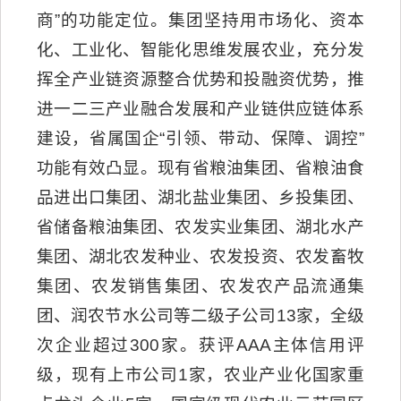
商”的功能定位。集团坚持用市场化、资本
化、工业化、智能化思维发展农业，充分发
挥全产业链资源整合优势和投融资优势，推
进一二三产业融合发展和产业链供应链体系
建设，省属国企“引领、带动、保障、调控”
功能有效凸显。现有省粮油集团、省粮油食
品进出口集团、湖北盐业集团、乡投集团、
省储备粮油集团、农发实业集团、湖北水产
集团、湖北农发种业、农发投资、农发畜牧
集团、农发销售集团、农发农产品流通集
团、润农节水公司等二级子公司13家，全级
次企业超过300家。获评AAA主体信用评
级，现有上市公司1家，农业产业化国家重