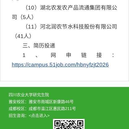
（10）湖北农发农产品流通集团有限公
司（5人）
（11）河北润农节水科技股份有限公司
（41人）
三、简历投递
1、网申链接：
https://campus.51job.com/hbnyfzjt2026
四川农业大学研究生院
雅安校区：雅安市雨城区新康路46号
成都校区：成都市温江区惠民路211号
招生咨询：
<点击进入>