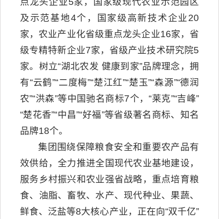
点龙头企业5家，国家级现代农业示范园区
及示范基地4个，国家级高新技术企业20
家，农业产业化省级重点龙头企业16家，省
级专精特新企业7家，省级产业技术研究院5
家。树立“湖北农发 健康到家”品牌理念，拥
有“云鹤”“二度梅”“楚江红”“楚玉”“森源”“德润
农”“洪森”等中国驰名商标7个，“莱克”“吉峰”
“楚花香”“中昌”“好福”等省级著名商标、知名
品牌18个。
集团围绕保障粮食安全和重要农产品有
效供给，全力推进全国现代农业基地建设，
服务乡村振兴和农业强省战略，重点培育粮
食、油脂、畜牧、水产、现代种业、果蔬、
鲜食、泛盐等8大核心产业，正在向“双千亿”