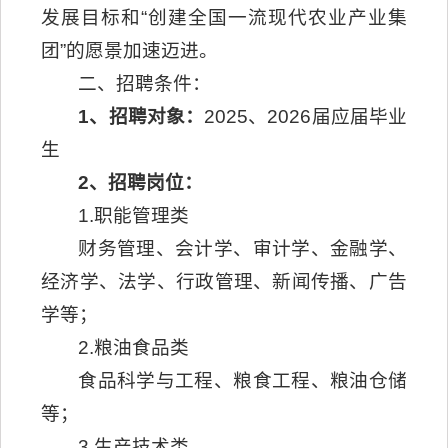
发展目标和“创建全国一流现代农业产业集
团”的愿景加速迈进。
二、招聘条件：
1
、招聘对象：
2025、2026届应届毕业
生
2
、招聘岗位：
1.职能管理类
财务管理、会计学、审计学、金融学、
经济学、法学、行政管理、新闻传播、广告
学等；
2.粮油食品类
食品科学与工程、粮食工程、粮油仓储
等；
3.生产技术类