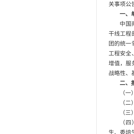
关事项公
一、
中国
干线工程
团的统一
工程安全
增值，服
战略性、
二、
（一
（二
（三
（四
生、委培