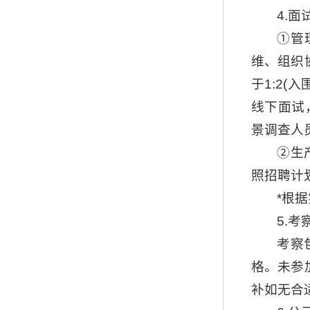
4.面
①管
维、组织
于1:2
线下面试
景调查人
②生
照招聘计
*根
5.考
考察
格。未参
补如无合