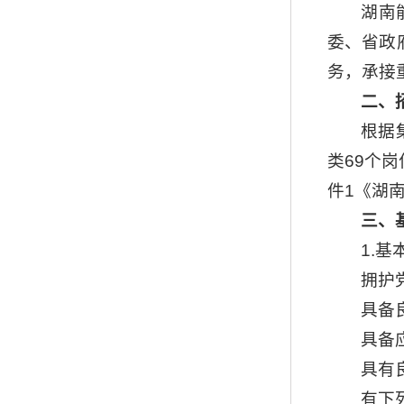
湖南
委、省政
务，承接
二、
根据
类69个
件1《湖
三、
1.基
拥护
具备
具备
具有
有下