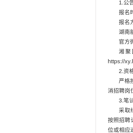
1.公
报名时
报名
湖南能源
官方
湘聚国
https:/
2.资
严格
消招聘岗
3.笔
采取
按照招聘计
位或相应