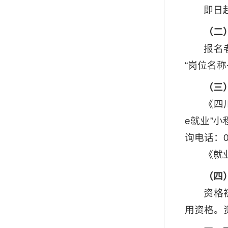
即日起
（二
报名
“岗位名称
（三
《四
e就业”
询电话：02
《就
（四
资格
用资格。