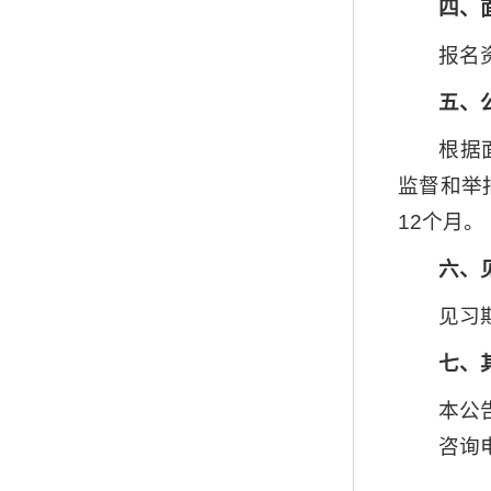
四、
报名
五、
根据
监督和举
12个月。
六、
见习
七、
本公
咨询电