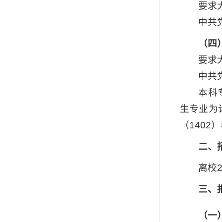
要求
中共
（四
要求
中共
本科
生专业为
（1402
二、
离校
三、
（一