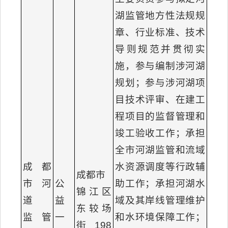
湖监管地方性法规规
章、行业标准、技术
导则规范并贯彻实
施，参与编制涉河湖
规划；参与涉河湖项
目技术评审、在建工
程项目的监督管理和
竣工验收工作；承担
全市河湖监管和流域
成都
水资源调度等行政辅
成都市
市河
公
助工作；承担河湖水
锦江区
道
益
域及其岸线管理维护
东较场
监管
一
和水环境保障工作；
街198