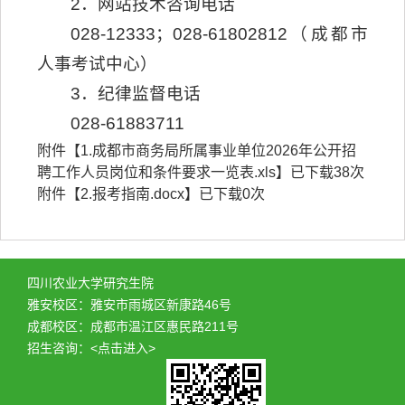
2．网站技术咨询电话
028-12333；028-61802812（成都市
人事考试中心）
3．纪律监督电话
028-61883711
附件【
1.成都市商务局所属事业单位2026年公开招
聘工作人员岗位和条件要求一览表.xls
】已下载
38
次
附件【
2.报考指南.docx
】已下载
0
次
四川农业大学研究生院
雅安校区：雅安市雨城区新康路46号
成都校区：成都市温江区惠民路211号
招生咨询：
<点击进入>