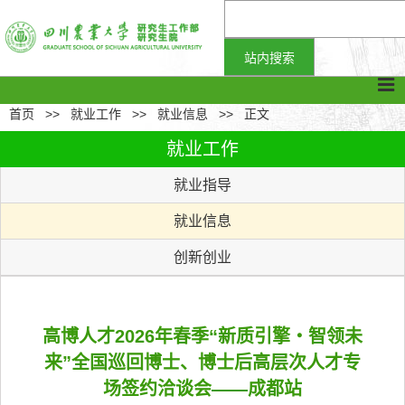
首页
>>
就业工作
>>
就业信息
>>
正文
就业工作
就业指导
就业信息
创新创业
高博人才2026年春季“新质引擎・智领未
来”全国巡回博士、博士后高层次人才专
场签约洽谈会——成都站