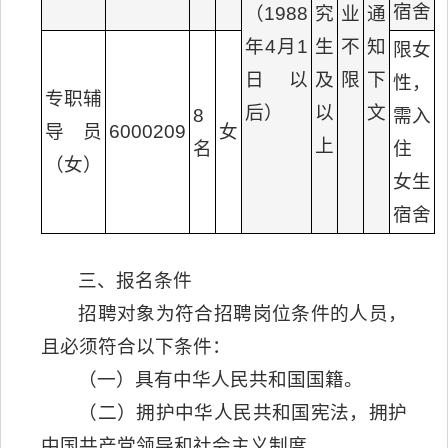
宿舍
（1988
究
业
通
年4月1
生
不
知
限女
日以
及
限
下
性，
专职辅
后）
以
文
8
需入
导员
6000209
女
上
名
住
（女）
女生
宿舍
三、报名条件
招聘对象为符合招聘岗位条件的人员，
且必须符合以下条件：
（一）具有中华人民共和国国籍。
（二）拥护中华人民共和国宪法，拥护
中国共产党领导和社会主义制度。