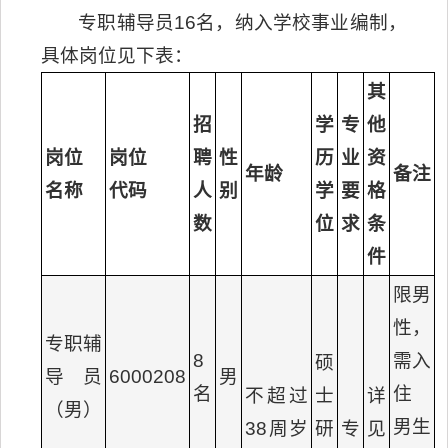
专职辅导员16名，纳入学校事业编制，
具体岗位见下表：
其
招
学
专
他
岗位
岗位
聘
性
历
业
资
年龄
备注
名称
代码
人
别
学
要
格
数
位
求
条
件
限男
性，
专职辅
8
需入
硕
导员
6000208
男
名
住
不超过
士
详
（男）
男生
38周岁
研
专
见