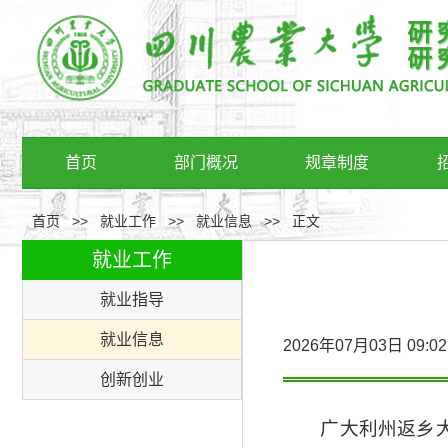
首页
部门概况
规章制度
首页
>>
就业工作
>>
就业信息
>>
正文
就业工作
就业指导
就业信息
2026年07月03日 
创新创业
广大利州返乡