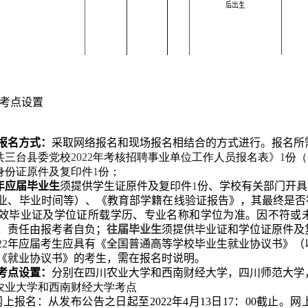
考点设置
报名方式：
采取网络报名和现场报名相结合的方式进行。报名所
中共三台县委党校
2022
年考核招聘事业单位工作人员报名表》
1
份（
效身份证原件及复印件
1
份；
年应届毕业生
须提供学生证原件及复印件
1
份、学校有关部门开具
业、毕业时间等）、《教育部学籍在线验证报告》，其最终是否
效毕业证及学位证所载学历、专业名称和学位为准。因不符或
，责任由报考者自负；
往届毕业生
须提供毕业证和学位证原件及
22
年应届考生应具有《全国普通高等学校毕业生就业协议书》（
《就业协议书》的考生，需在报名时说明。
考点设置：
分别在四川农业大学和西南财经大学，四川师范大学
川农业大学和西南财经大学考点
网上报名：从发布公告之日起至2022年4月13日17：00截止