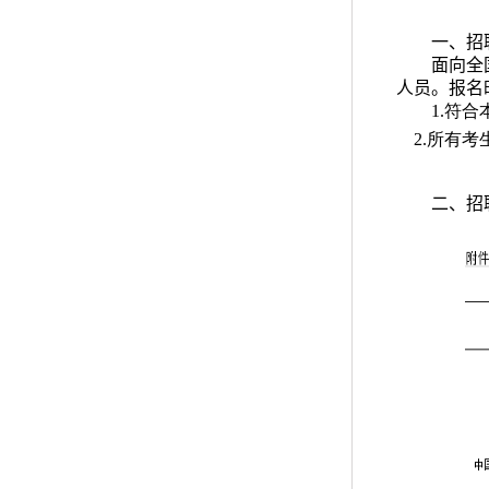
一、招
面向全
人员。报名
1.符
2.所有考
二、招