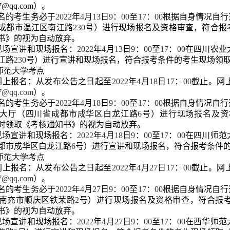
37@qq.com）。
名的考生务必于
2022
年
4
月
13
日
9
：
00
至
17
：
00
根据自身情况自行
成都市温江区南江路
230
号）进行现场报名及资格审查，符合报
书》的视为自动放弃。
现场宣讲和现场报名：
2022
年
4
月
13
日
9
：
00
至
17
：
00
在四川农业
江路
230
号）进行宣讲和现场报名，符合报考条件的考生现场领
川师范大学考点
网上报名：从发布公告之日起至
2022
年
4
月
18
日
17
：
00
截止。网
7@qq.com
）。
名的考生务必于
2022
年
4
月
18
日
9
：
00
至
17
：
00
根据自身情况自行
大厅（四川省成都市成华区白龙江路
6
号）进行现场报名及资
时领取《考核通知书》的视为自动放弃。
现场宣讲和现场报名：
2022
年
4
月
18
日
9
：
00
至
17
：
00
在四川师范
都市成华区白龙江路
6
号）进行宣讲和现场报名，符合报考条件
华师范大学考点
网上报名：从发布公告之日起至
2022
年
4
月
27
日
17
：
00
截止。网
7@qq.com
）。
名的考生务必于
2022
年
4
月
27
日
9
：
00
至
17
：
00
根据自身情况自行
南充市顺庆区铁荣路
2
号）进行现场报名及资格审查，符合报
书》的视为自动放弃。
现场宣讲和现场报名：
2022
年
4
月
27
日
9
：
00
至
17
：
00
在西华师范