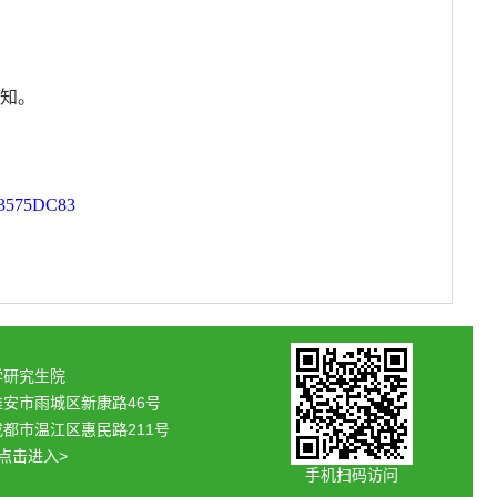
知。
3575DC83
学研究生院
雅安市雨城区新康路46号
都市温江区惠民路211号
<点击进入>
手机扫码访问