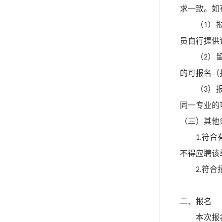
求一致。如
（
）
1
员自行提供
（
）
2
的可报名（
（
）
3
同一专业的
（三）其他
符合
1.
不得应聘该
符合
2.
二、报名
本次报