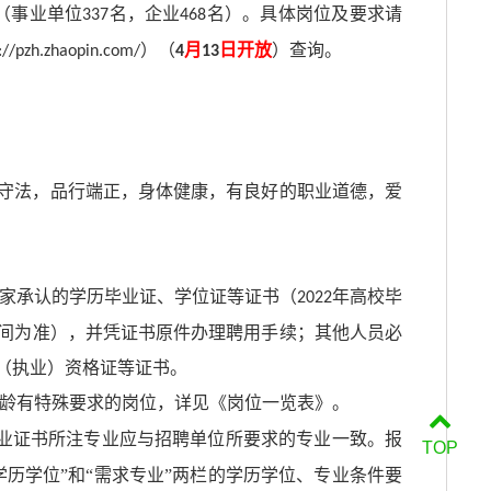
（事业单位
名，企业
名）。具体岗位及要求请
337
468
）（
月
日开放
）查询。
://pzh.zhaopin.com/
4
13
守法，品行端正，身体健康，有良好的职业道德，爱
家承认的学历毕业证、学位证等证书（
年高校毕
2022
间为准），并凭证书原件办理聘用手续；其他人员必
（执业）资格证等证书。
龄有特殊要求的岗位，详见《岗位一览表》。
业证书所注专业应与招聘单位所要求的专业一致。报
TOP
历学位”和“需求专业”两栏的学历学位、专业条件要