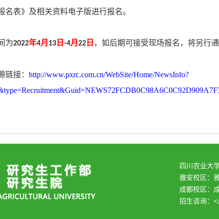
报名表》及相关资料电子版进行报名。
间为
年
月
日
月
日
，如后期可接受现场报名，将另行通
2022
4
13
-4
22
源链接：
http://www.pxrc.com.cn/WebSite/Home/NewsInfo?
0&type=Recruitment&Guid=NEWS72FCDB0C98A6C0C92D909A7F
四川农业大
雅安校区：
成都校区：成
招生咨询：