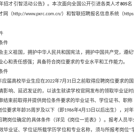
年招才引智活动公告》。本次面向全国公开引进各类人才
名
805
才网（
）和智联招聘报名信息系统（
http://www.pxrc.com.cn/
https
件
条件
会主义祖国，拥护中华人民共和国宪法，拥护中国共产党，遵纪
业心和责任感强；具备符合岗位要求的专业水平和工作能力。
条件
年应届高校毕业生应在
年
月
日之前取得应聘岗位要求的国
2022
7
31
情影响、延迟发证的，以该生就读学校官网发布的领取毕业证时
审结束前取得并提供岗位条件要求的毕业证书、学位证书、职称
岗位要求年龄
周岁及以下（即
年
月
日以后出生），对年
35
1986
4
13
招聘岗位确定的具体条件（详见《岗位一览表》）。报考人员毕
效毕业证、学位证所载学历学位和专业名称，须与所报考岗位“学