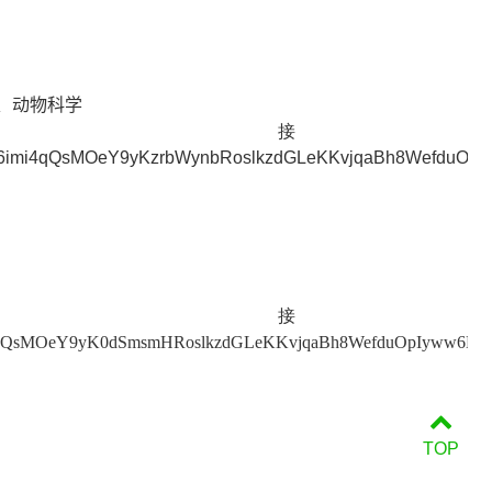
、动物科学
链接
3_Ed6imi4qQsMOeY9yKzrbWynbRoslkzdGLeKKvjqaBh8WefduOp
链接
6imi4qQsMOeY9yK0dSmsmHRoslkzdGLeKKvjqaBh8WefduOpIyww6Bs
TOP