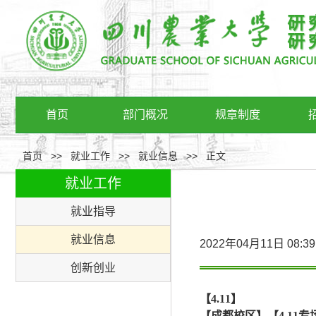
首页
部门概况
规章制度
首页
>>
就业工作
>>
就业信息
>>
正文
就业工作
就业指导
就业信息
2022年04月11日 
创新创业
【
4.11
】
【成都校区】【
4.11
专