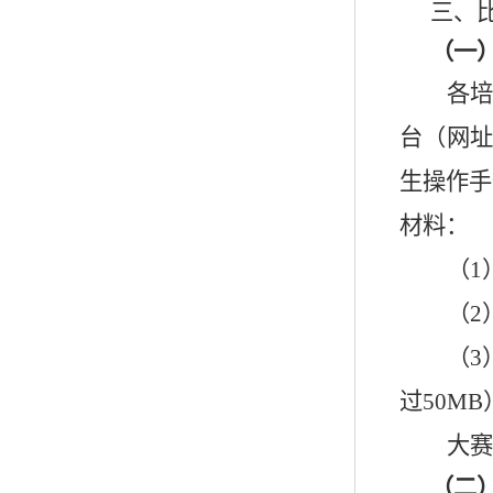
三、
（一
各
台（网
生操作手
材料：
（
1
（
2
（
3
过
50MB
大赛
（二