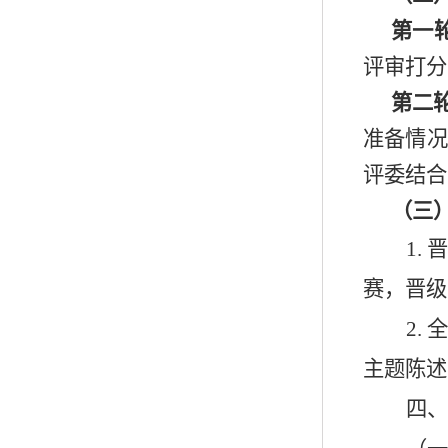
第一
评审打分
第二
准备情况
评委结合
（三
1.
赛
，晋级
2.
主题陈述
四
、