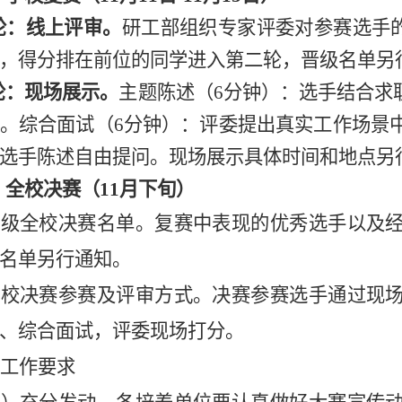
轮：线上评审。
研工部组织专家评委对参赛选手
，得分排在前位的同学进入第二轮，晋级名单另
轮：现场展示。
主题陈述（
6分钟）：选手结合求
。综合面试（6分钟）：评委提出真实工作场景
选手陈述自由提问。现场展示具体时间和地点另
）全校决赛（
11月下旬）
晋级全
校
决赛
名单
。
复赛中表现的优秀选手以及
名单另行通知
。
全
校
决赛参赛及评审方式。
决赛
参赛选手通过现
、综合面试
，
评委现场打分。
工作要求