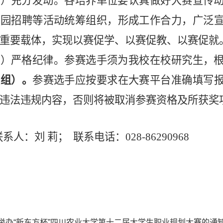
一）充分发动。
各
培养单位
要认真做好大赛宣传
校园招聘等活动统筹组织，形成工作合力，广泛
重要载体，实现以赛促学、以赛促教、以赛促就
二）严格纪律。
参赛选手须为
我
校在校
研究生，
生组）
。
参赛选手应按要求在大赛平台准确填写
违法违规内容，否则将
被取消
参赛资格
及
所获奖
联系人：刘
莉；
联系电话：
028-86290968
举办“新东方杯”四川农业大学第十二届大学生职业规划大赛的通知.