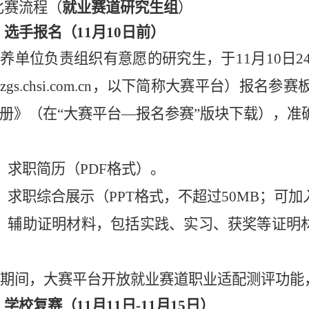
比赛流程（
就业赛道研究生组
）
）选手报名（
11月10日前）
培养单位
负责组织
有意愿的研究生，于
11
月
1
0
日
2
址
zgs.chsi.com.cn
，以下简称大赛平台）报名参赛
册》（在“大赛平台—报名参赛”版块下载），准
）求职简历（
PDF
格式）。
）
求职综合
展示（
PPT
格式，不超过
50MB
；可加
）辅助证明材料
，
包括实践、实习、获奖等证明
）
期间，大赛平台开放就业赛道职业适配测评功能
）学校复赛（
11月1
1
日
-11月
15
日）