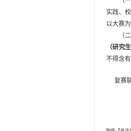
（
实践、
以大赛为
（
（研究
不得含有
复赛
附件【
关于