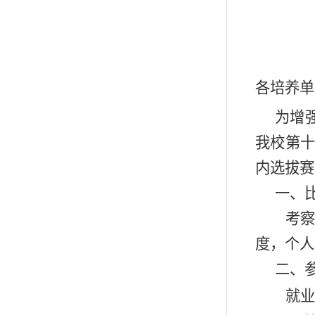
各培养单
为增
我校第
内选拔赛
一、
考
度，个人
二、
就业