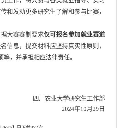
动员
工作
，
将大赛与各类就业指导、实习
宣传和发动更多研究生了解和参与比赛，
。
根据大赛赛制要求
仅可
报名
参加就业赛道
报名信息，提交材料
应坚持真实性原则
，
项等，
并承担相应法律责任。
四川农业大学研究生工作部
2024
年
10
月
29
日
docx
】已下载
327
次