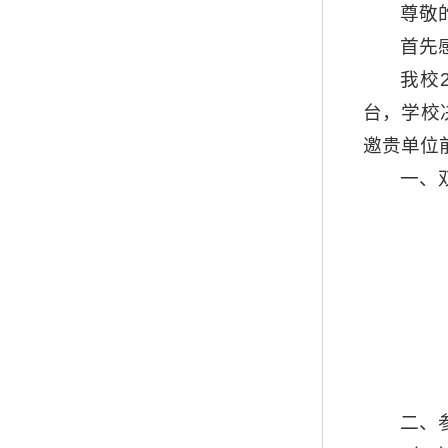
尊敬
首先
我校
台，学校决
邀贵单位
一、
二、