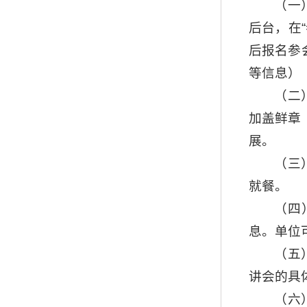
（一）
后台，在
后报名参
等信息）
（二
加盖鲜章
展。
（三
就餐。
（四
息。单位
（五
讲会的具
（六