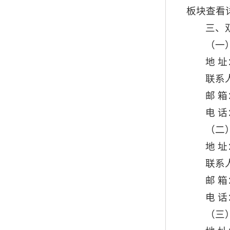
板块查看
三、
（一
地 址
联系
邮 箱：
电 话：
（二
地 
联系
邮 箱：
电 话：
（三