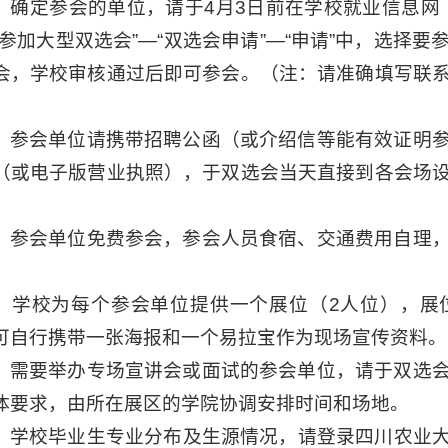
确定参会的单位，请于4月3日前在学校就业信息网（http://
“参加大型双选会”—“双选会申请”—“申请”中，选择
会，学校审核通过后即可参会。（注：请准确填写联
）参会单位请携带招聘公函（或介绍信等能有效证明
（或电子版营业执照），于双选会当天直接到各会场
）参会单位免费参会，参会人员食宿、交通费用自理
）学校为每个参会单位提供一个展位（2人位），展
可自行携带一张海报和一个易拉宝作为现场宣传资料。
）需要举办专场宣讲会或面试的参会单位，请于双选
体要求，由所在展区的学院协调安排时间和场地。
）学校毕业生专业分布及生源情况，请登录四川农业