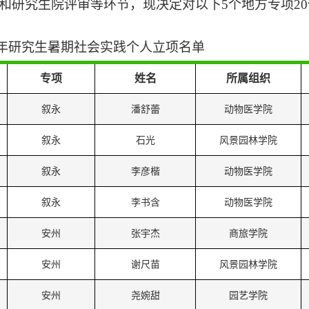
和研究生院评审
等环节
，现决定对以下
5个地方专项2
23年研究生暑期社会实践个人立项名单
专项
姓名
所属组织
叙永
潘舒蕾
动物医学院
叙永
石光
风景园林学院
叙永
李彦楷
动物医学院
叙永
李书含
动物医学院
安州
张宇杰
商旅学院
安州
谢尺苗
风景园林学院
安州
尧婉甜
园艺学院