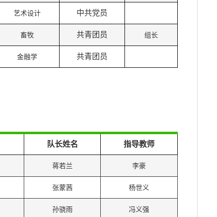
中共党员
艺术设计
共青团员
畜牧
组长
共青团员
金融学
队长姓名
指导教师
蒋若兰
李豪
张蒙茜
杨世义
孙骁雨
冯义强