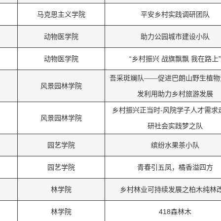
马克思主义学院
平安乡村实践调研团队
动物医学院
助力公园城市建设小队
动物医学院
“乡村振兴 战旗飘飘 我在路上”
吾采斑斓队
——促进巴朗山野生植物
风景园林学院
发利用助力乡村旅游发展
乡村振兴正当时
-风院学子人才需求
风景园林学院
研社会实践梦之队
园艺学院
缤纷水果茶小队
园艺学院
青春引五凤，橘香溢四方
林学院
乡村林业可持续发展之柏木纯林
林学院
418森林木