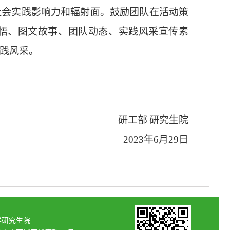
社会实
践影响力和辐射面。鼓励团队在活动策
悟、图文故事、团队动态、实践风采宣传素
践风采。
研工部
研究生院
2
02
3
年
6
月
29
日
学研究生院