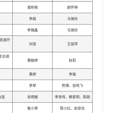
曾昕皓
颜怀坤
李超
马保欣
李璐鑫
马保欣
资源开
刘浩
王丽萍
走访调
黄毓婷
赵莉
黄婷
李瑜
李琴
熊博、张鸣飞
改造
岳明娣
李贤伟、赖家明、陈刚
衡小琴
陈小红、赵安玖