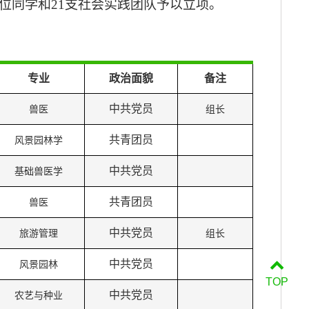
0位同学和21支社会实践团队
予以立项。
专业
政治面貌
备注
中共党员
兽医
组长
共青团员
风景园林学
中共党员
基础兽医学
共青团员
兽医
中共党员
旅游管理
组长
中共党员
风景园林
TOP
中共党员
农艺与种业