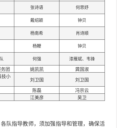
张诗语
何思妤
戴绍颖
钟贝
杨南希
肖诗顺
杨鞭
钟贝
队
何强
漆雁斌、韦锋
服务团
姚凯凯
龚国淑
科技小
刘卫国
刘卫国
陈磊
冯宗云
江美彦
吴卫
；
各队指导教师，须加强指导和管理，确保活