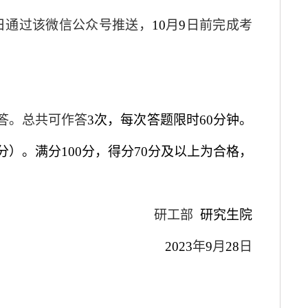
日通过该微信公众号推送，
10
月
9
日前完成考
答。总共可作答
3次，每次答题限时60分钟。
分）。满分100分，得分70分及以上为合格，
研工部
研究生院
202
3
年
9
月
28
日