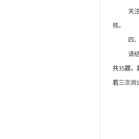
关
核。
四
请
共35题，
若
三
次测