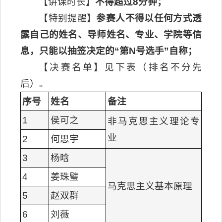
【讲课时长】
不得超过8分钟；
【特别提醒】
参赛人不得以任何方式透
露自己的姓名、导师姓名、专业、学院等信
息，只能以抽签决定的“第N号选手”自称；
【决赛名单】见下表（排名不分先
后）。
序号
姓名
备注
1
侯可之
非马克思主义理论专
业
2
何思宇
3
杨晗
4
姜珠璧
马克思主义基本原理
5
赵双群
6
刘薇