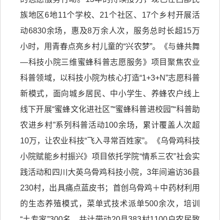
族地区6地11个学校、21个社区、17个乡村开展活
动6830余场，惠及8万余人次，服务总时长超15万
小时，用青春点亮乡村儿童的“兴农梦”。《与蜂共舞
—科技小院三维蜜蜂科普志愿服务》项目聚焦农业
科普领域，以科技小院为核心打造“1+3+N”志愿科普
新模式，面向城乡居民、中小学生、养蜂农户线上
线下开展“蜜蜂文化进社区”“蜜蜂科普进校园”“科普助
农进乡村”系列科普活动100余场，累计覆盖人次超
10万，让农业科技“飞入寻常百姓家”。《乌骨鸡科技
小院赋能乡村振兴》项目依托学院“情系三农”社会实
践活动和四川大英乌骨鸡科技小院，3年间遍访36县
230村，出具痛点蓝皮书；首创乌骨鸡＋中药材利用
的生态养殖模式，菜单式技术派单500余次，培训
“土专家”300名，共计带动20县383村1100户农民致