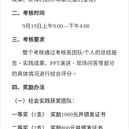
二、考核时间
9
月
19
日上午
9:00
—下午
4:00
三、考核要求
整个考核通过考核各团队/个人的
总结
报
告、
实践成果、
PPT
演讲、现场问答等部分
的具体情况进行综合评分。
四、奖励办法
（一）社会实践获奖团队：
一等奖（
1
支）
奖励
1000
元并颁发证书
二等奖（
2
支）
奖励
800
元并颁发证书