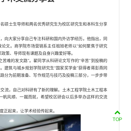
两名硕士生导师和两名优秀研究生为校区研究生和本科生
分享
题
，向大家分享自己
专注科研和国内外访学
经历
。
他指出，同
改
论文
。商学院
市场营销系主任
祖旭老师
以
“如何聚焦于研究
家政策、
导师现有课题及
自身兴趣爱好等。
之苦难的发文路”
。
翟
同学从科研论文
写作的
“辛苦”到投稿的
路。建筑与城乡规划学院
研究生
“国家奖学金”获得者
蒋彭燕
同
之路分为
前期准备、写作规范与技巧及投稿
三部分，一步步带
的
交流
，
自己
对科研有了新的理解
。
土木工程学院
土木工程本
一帆风顺、
一蹴而就
，
希望校区研会以后多举办这样的交流
度正起来，让学术经验传起来。
TOP