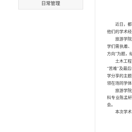
日常管理
近日，
都
他们的学术经
旅游学院
学们需执着
方向”
为题
，
土木工程
“苦难”
及
最后
学
分享的主题
领在场同学
体
旅游学院
科专业陈孟
会。
本次学术