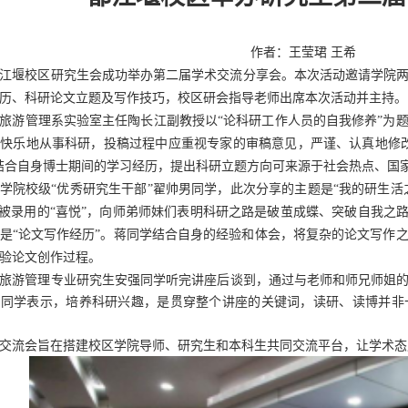
作者：王莹珺
王希
江堰校区研究生会
成功
举办第二届学术交流分享会。
本次活动邀请学院
历
、
科研论文立题及写作技巧
，校区
研会指导老师
出席本次活动
并主持
。
旅游管理系实验室主任
陶长江
副教授以
“论科研工作人员的自我修养”
为
、快乐地从事科研，投稿过程中应
重视专家的审稿意见，
严谨、
认真
地
修
结合自
身
博士期间的学习经历
，
提出
科研立题
方向可来源于社会热点、国
学院
校级
“优秀研究生干部”
翟帅男
同学，此次分享的
主题是
“我的研生活
被录用
的
“喜悦”，
向师弟师妹们表明科研
之路是破茧成蝶
、
突破自我之
是
“论文写作经历”
。
蒋
同学
结合自身的经验和体会，将复杂的论文写作
验
论文
创作
过程。
旅游管理专业
研究生安
强
同学
听完
讲座后
谈到，
通过
与
老师和师兄师姐
轩
同学
表示，培养科研
兴趣，是贯穿整个讲座的关键词
，
读研、读博
并非
交流会旨在搭建校区学院导师、研究生和本科生共同交流平台，让学术态