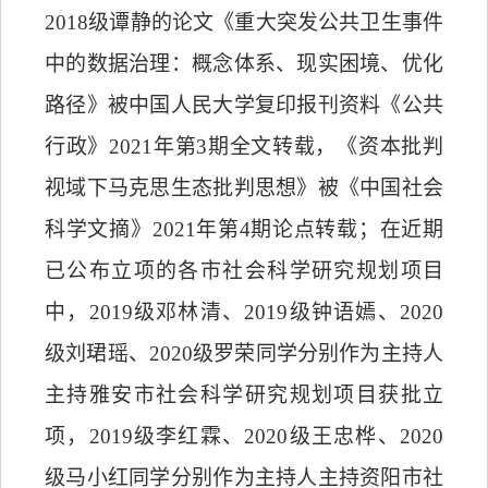
2018
级谭静的论文《重大突发公共卫生事件
中的数据治理：概念体系、现实困境、优化
路径》被中国人民大学复印报刊资料《公共
行政》
2021
年第
3
期全文转载，《资本批判
视域下马克思生态批判思想》被《中国社会
科学文摘》
2021
年第
4
期论点转载；在近期
已公布立项的各市社会科学研究规划项目
中，
2019
级邓林清、
2019
级钟语嫣、
2020
级刘珺瑶、
2020
级罗荣同学分别作为主持人
主持雅安市社会科学研究规划项目获批立
项，
2019
级李红霖、
2020
级王忠桦、
2020
级马小红同学分别作为主持人主持资阳市社