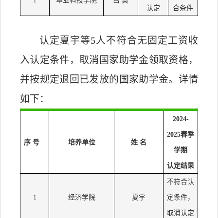
1
草业科技学院
吕
奥
认定
合
条件
认定夏宇等
5
人不符合无固定工资收
入认定条件，取消国家助学金领取资格，
并按规定退回已发放的国家助学金。详情
如下：
2024-
2025春季
序
号
培养单位
姓
名
学期
认定结果
不符合认
1
经济学院
夏宇
定
条件
，
取消认定