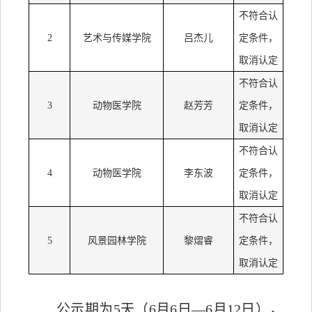
不符合认
2
艺术与传媒学院
吕杰儿
定
条件
，
取消认定
不符合认
3
动物医学院
赵芳芳
定
条件
，
取消认定
不符合认
4
动物医学院
李东波
定
条件
，
取消认定
不符合认
5
风景园林学院
黎熠睿
定
条件
，
取消认定
公示期为
5天（6月6日—6月12日），