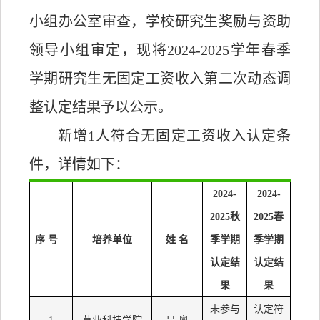
小组办公室审查，学校研究生奖励与资助
领导小组审定，现将
2024-2025
学年春季
学期研究生无固定工资收入
第二次
动态调
整认定结果予以公示。
新增
1
人符合无固定工资收入认定条
件，详情如下：
2024-
2024-
2025秋
2025春
序
号
培养单位
姓
名
季学期
季学期
认定结
认定结
果
果
未参与
认定符