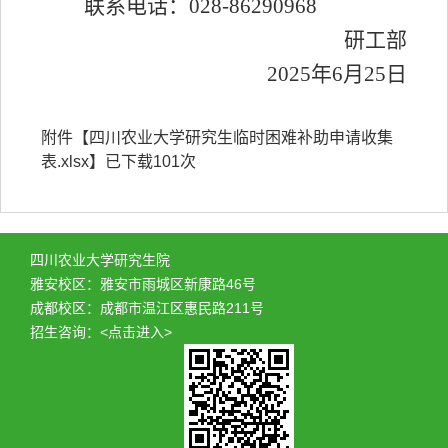
联系
电话：
028-8629
0968
研工部
2025年6月25日
附件【
四川农业大学研究生临时困难补助申请收集
表.xlsx
】已下载
101
次
四川农业大学研究生院
雅安校区：雅安市雨城区新康路46号
成都校区：成都市温江区惠民路211号
招生咨询：
<点击进入>