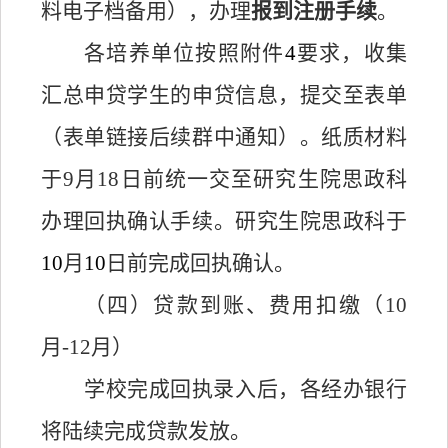
料电子档备用），办理
报到注册手续
。
各
培养单位
按照附件
4
要求，收集
汇总申贷学生的申贷信息
，提交至表单
（表单链接后续群中通知）
。
纸质材料
于
9月18日前统一交至研究生院思政科
办理回执确认手续。研究生院思政科
于
10
月
10
日前完成回执确认。
（四）贷款到账、费用扣缴（
10
月-12月）
学校完成回执录入后，各经办银行
将陆续完成贷款发放。