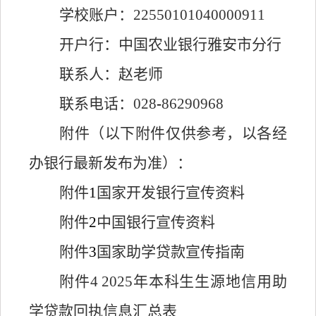
学校账户：
22550101040000911
开户行：中国农业银行雅安市分行
联系人：
赵
老师
联系电话：
028
-
86290968
附件（以下附件仅供参考，以各经
办银行最新发布为准）：
附件
1
国家开发银行宣传资料
附件
2
中国银行宣传资料
附件
3
国家助学贷款宣传指南
附件
4
202
5
年本科生生源地信用助
学贷款回执信息汇总表