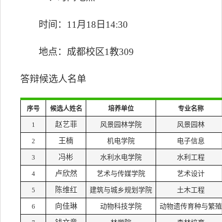
时间：
1
1
月
18
日
14:30
地点：
成都校区
1
教
309
答辩候选人
名单
序号
候选人姓名
培养单位
专业名称
赵艺菲
1
风景园林学院
风景园林
王楠
2
机电学院
电子信息
冯彬
3
水利水电学院
水利工程
卢欣然
4
艺术与传媒学院
艺术设计
陈维红
5
建筑与城乡规划学院
土木工程
向佳琳
6
动物科技学院
动物遗传育种与繁殖