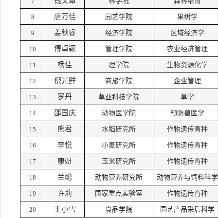
钱文章
7
林学院
森林培育
唐万佳
8
园艺学院
果树学
姜秋睿
9
经济学院
区域经济学
傅卓颖
10
管理学院
农业经济管理
杨佳
11
理学院
生物资源化学
倪光鲜
12
商旅学院
企业管理
罗丹
13
草业科技学院
草学
邵国庆
14
动物医学院
预防兽医学
熊君
15
水稻研究所
作物遗传育种
李悦
16
小麦研究所
作物遗传育种
康妍
17
玉米研究所
作物遗传育种
兰聪
18
动物营养研究所
动物营养与饲料科学
许莉
19
国家重点实验室
作物遗传育种
王小雪
20
食品学院
园艺产品采后科学