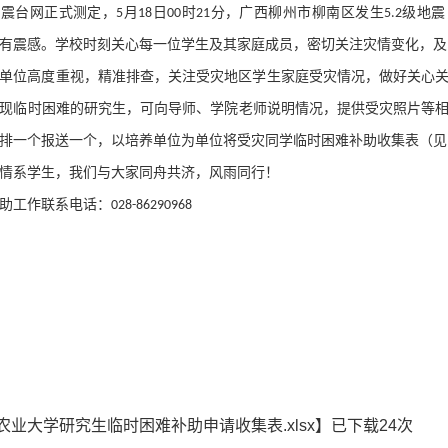
地震台网正式测定，
月
日
时
分，广西柳州市柳南区发生
级地震
5
18
00
21
5.2
有震感。学校时刻关心每一位学生及其家庭成员，密切关注灾情变化，及
单位
高度重视，精准排查，关注受灾地区学生家庭受灾情况，做好关心
现临时困难的
研究生
，可向
导师
、
学院老师
说明情况，提供受灾照片等
排一个报送一个，以
培养单位
为单位将受灾同学临时困难补助收集表（见
情系学生，我们与大家同舟共济，风雨同行！
助工作联系电话
：
028-8629
0968
农业大学研究生临时困难补助申请收集表.xlsx
】已下载
24
次