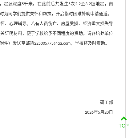
，震源深度
千米。在此前后共发生
次
至
级地震，南
8
5
2.2
3.2
时为同学们提供
关怀
和帮扶，开启临时困难补助申请通道。
关怀、心理辅导。若有人员伤亡、房屋受损、经济重大损失导
相关证明材料，便于学校给予不同程度的资助。请各
培养单位
附件）发送至邮箱
，学校将及时资助。
225005775
@qq
.com
研工部
年
月
日
2026
5
20
TOP