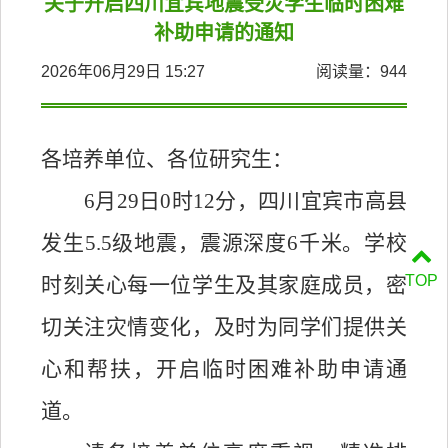
关于开启四川宜宾地震受灾学生临时困难
补助申请的通知
2026年06月29日 15:27
阅读量：
944
各
培养单位
、各位
研究生
：
6
月
29
日
0
时
12
分，四川宜宾市高县
发生
5.5
级地震，震源深度
6
千米。学校
TOP
时刻关心每一位学生及其家庭成员，密
切关注灾情变化，及时为同学们提供关
心和帮扶，开启临时困难补助申请通
道。