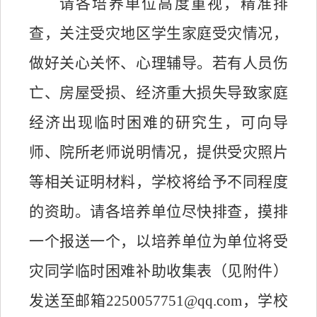
请各
培养单位
高度重视，精准排
查，关注受灾地区学生家庭受灾情况，
做好关心关怀、心理辅导。若有人员伤
亡、房屋受损、经济重大损失导致家庭
经济出现临时困难的
研究生
，可向
导
师
、
院所老师
说明情况，提供受灾照片
等相关证明材料，学校
将
给予不同程度
的资助。请各
培养单位
尽快排查，摸排
一个报送一个，以
培养单位
为单位将受
灾同学临时困难补助收集表（见附件）
发送至邮箱
2250057751
@qq
.com
，学校