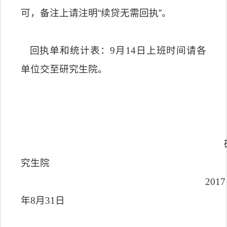
可，备注上请注明
“
续贷无需回执
”
。
回执单和统计表：
9
月
14
日上班时间请各
单位交至研究生院。
究生院
2017
年
8
月
31
日