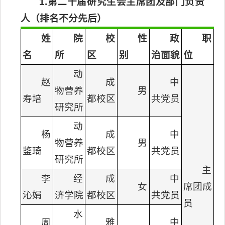
1.
第二十届研究生会主席团及部门负责
人（排名不分先后）
姓
院
校
性
政
职
名
所
区
别
治面貌
位
动
赵
成
中
物营养
男
寿培
都校区
共党员
研究所
动
杨
成
中
物营养
男
鉴琦
都校区
共党员
研究所
主
李
经
成
中
女
席团成
沁娟
济学院
都校区
共党员
员
水
周
雅
中