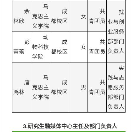
马
余
成
共
就
克思主
女
林欣
都校区
青团员
业与创
义学院
业服务
动
部部门
彭
成
共
物科技
女
负责人
蕾蕾
都校区
青团员
学院
实
马
践与志
唐
成
共
克思主
男
愿服务
鸿林
都校区
青团员
义学院
部部门
负责人
3.
研究生融媒体中心主任及部门负责人