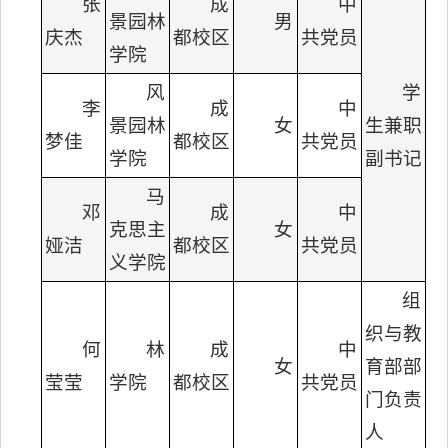
张
成
中
景园林
男
庆杰
都校区
共党员
学院
风
学
李
成
中
景园林
女
生兼职
梦佳
都校区
共党员
学院
副书记
马
邓
成
中
克思主
女
娅洁
都校区
共党员
义学院
组
织与教
何
林
成
中
女
育部部
莹莹
学院
都校区
共党员
门负责
人