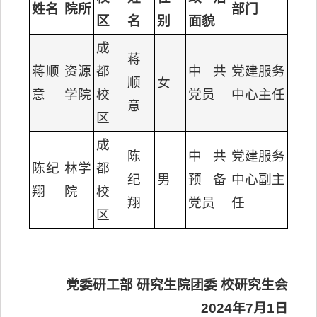
姓名
院所
部门
区
名
别
面貌
成
蒋
蒋顺
资源
都
中共
党建服务
顺
女
意
学院
校
党员
中心主任
意
区
成
陈
中共
党建服务
陈纪
林学
都
纪
男
预备
中心副主
翔
院
校
翔
党员
任
区
党委研工部 研究生院团委 校研究生会
2024
年7月1日