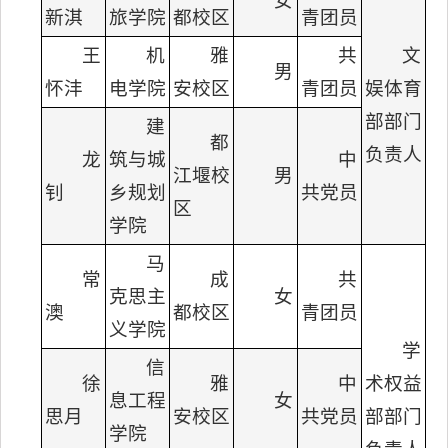
女
新淇
旅学院
都校区
青团员
王
机
雅
共
文
男
怀沣
电学院
安校区
青团员
娱体育
部部门
建
都
负责人
龙
筑与城
中
江堰校
男
钊
乡规划
共党员
区
学院
马
常
成
共
克思主
女
澳
都校区
青团员
义学院
学
信
徐
雅
中
术权益
息工程
女
思月
安校区
共党员
部部门
学院