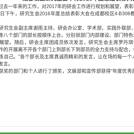
过去一年来的工作，对
2017
年的研会工作进行规划和展望，表彰
日
下午，研究生会
2016
年度总结表彰大会在成都校区
4-B308
研究生会副主席谢雨主持，研会办公室、学术部、实践外联部
等八个部门的部长按顺序上台，分别就部门内部建设、部门特色
展望。随后，研会主席团成员依次发言，研究生会主席罗丹琪
作的开展离不开各个部门上到部长下到部员的全力支持与配合，
炼自己。”各个部长及主席真诚而精彩的发言，让在场的每一个
发言。
获奖的部门和个人进行了颁奖，文娱部和宣传部获得“年度优秀部