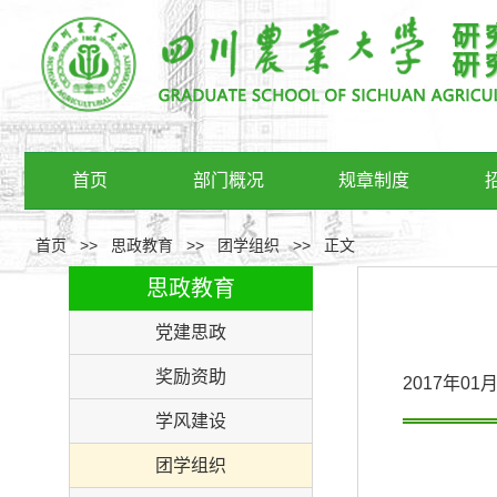
首页
部门概况
规章制度
首页
>>
思政教育
>>
团学组织
>>
正文
思政教育
党建思政
奖励资助
2017年0
学风建设
团学组织