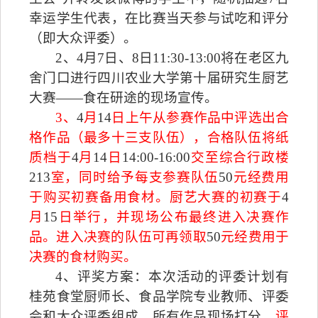
幸运学生代表，在比赛当天参与试吃和评分
（即大众评委）。
2
、
4
月
7
日
、
8
日
11:30-13:00
将在老区九
舍门口进行四川农业大学第十届研究生厨艺
大赛——食在研途的现场宣传。
3
、
4
月
14
日
上午从参赛作品中评选出合
格作品（最多十三支队伍）
，合格队伍将纸
质档于
4
月
14
日
14:00-16:00
交至综合行政楼
213
室，同时给予每支参赛队伍
50
元经费用
于购买初赛备用食材。厨艺大赛的初赛于
4
月
15
日
举行，并现场公布最终进入决赛作
品。进入决赛的队伍可再领取
50
元经费用于
决赛的食材购买。
4
、评奖方案：本次活动的评委计划有
桂苑食堂厨师长、食品学院专业教师、评委
会和大众评委组成。所有作品现场打分，
评