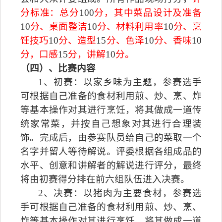
分标准：总分
100
分，其中菜品设计及准备
10
分、桌面整洁
10
分、材料利用率
10
分、烹
饪技巧
10
分、造型
15
分、色泽
10
分、香味
10
分，口感
15
分，讲解
10
分。
（四）、比赛内容
1
、初赛：以家乡味为主题，参赛选手
可根据自己准备的食材利用煎、炒、烹、炸
等基本操作对其进行烹饪，将其做成一道传
统家常菜，并按自己想象对其进行合理装
饰。完成后，由参赛队员给自己的菜取一个
名字并留人等待解说。评委根据各组成品的
水平、创意和讲解者的解说进行评分，最终
将由初赛得分排在前六组队伍进入决赛。
2
、决赛：以猪肉为主要食材，参赛选
手可根据自己准备的食材利用煎、炒、烹、
炸等基本操作对其进行烹饪，将其做成一道