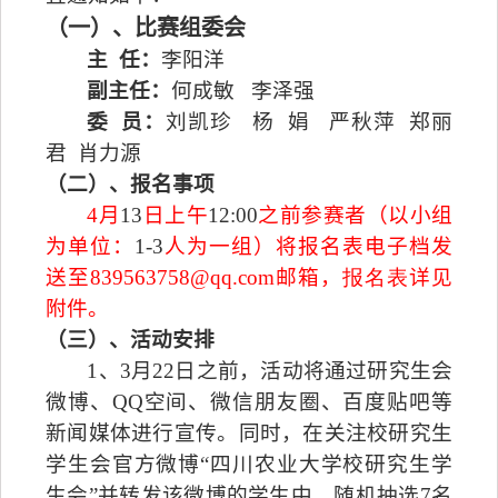
（一）、比赛组委会
主
任：
李阳洋
副主任：
何成敏
李泽强
委
员：
刘凯珍
杨
娟
严秋萍
郑丽
君
肖力源
（二）、报名事项
4
月
13
日
上午
12:00
之前参赛者（以小组
为单位：
1-3
人为一组）将报名表电子档发
送至
839563758@qq.com
邮箱，
报名表
详见
附件。
（三）、活动安排
1
、
3
月
22
日
之前，活动将通过研究生会
微博、
QQ
空间、微信朋友圈、百度贴吧等
新闻媒体进行宣传。同时，在关注校研究生
学生会官方微博“四川农业大学校研究生学
生会”并转发该微博的学生中，随机抽选
7
名