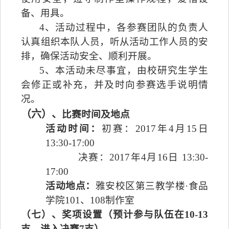
备、用具。
4
、活动过程中，各参赛团队的负责人
认真组织本队人员，听从活动工作人员的安
排，确保活动安全、顺利开展。
5
、本活动未尽事宜，由校研究生学生
会修正或补充，并及时向参赛选手说明情
况。
（六）、
比赛时间及地点
活动时间：
初赛：
2017
年
4
月
15
日
13:30-17:00
决赛：
2017
年
4
月
16
日
13:30-
17:00
活动地点：
雅安校区第三教学楼·食品
学院
101
、
108
制作室
（七）、奖项设置（预计参与队伍在
10-13
支，进入决赛
7
支）