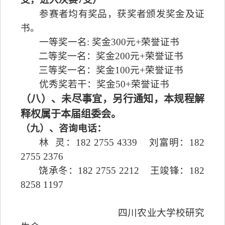
参赛者均有奖品，获奖者颁发奖金及证
书。
一等奖一名
:
奖金
300
元
+
荣誉证书
二等奖一名：奖金
200
元
+
荣誉证书
三等奖一名：奖金
100
元
+
荣誉证书
优秀奖若干：奖金
50+
荣誉证书
（八）、未尽事宜，另行通知，本规程解
释权属于本届组委会。
（九）、咨询电话：
林
灵：
182 2755 4339
刘富明：
182
2755 2376
饶承冬：
182 2755 2212
王竣锋：
182
8258 1197
四川农业大学校研究