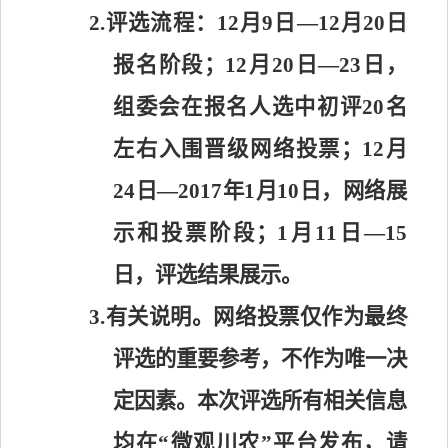
2.
评选流程：
12
月
9
日—
12
月
20
日
报名阶段；
12
月
20
日—
23
日，
组委会在报名人选中初评
20
名
左右入围晋级网络投票；
12
月
24
日—
2017
年
1
月
10
日，网络展
示和投票阶段；
1
月
11
日—
15
日，评选结果展示。
3.
有关说明。网络投票仅作为最终
评选的重要参考，
不作为唯一决
定因素。本次评选所有相关信息
均在“微观川农”平台发布，请