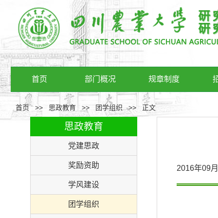
首页
部门概况
规章制度
首页
>>
思政教育
>>
团学组织
>>
正文
思政教育
党建思政
奖励资助
2016年0
学风建设
团学组织