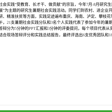
社会实践“受教育、长才干、做贡献”的宗旨，今年
7
月
-8
月研究生
展”为主题的研究生暑期社会实践活动。同学们到农村、进企业
研、精准扶贫等方面，实践足迹遍布重庆、海南、泸定、攀枝花
午，
21
支暑期社会实践分队和
3
名个人实践代表了参加今年的暑
答辩分为
5
分钟的
PPT
汇报和
3
分钟的评委提问，每个项目代表从
结合现场答辩评分和实践总结报告，最终评选出
6
支优秀团队和
1