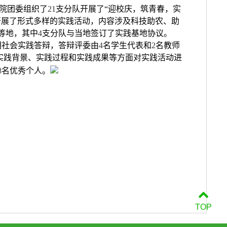
院团委组织了
21
支分队开展了“迎校庆，筑青春，实
开展了形式多样的实践活动，内容涉及科技助农、助
等地，其中
4
支分队与当地签订了实践基地协议。
期社会实践答辩，答辩评委由
4
名学生代表和
2
名教师
实践背景、实践过程和实践成果等方面对实践活动进
8
名优秀个人。
TOP