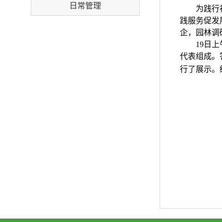
日常管理
为践行
践服务促发
企，园林调
19
日上
代表组成。
行了展示。