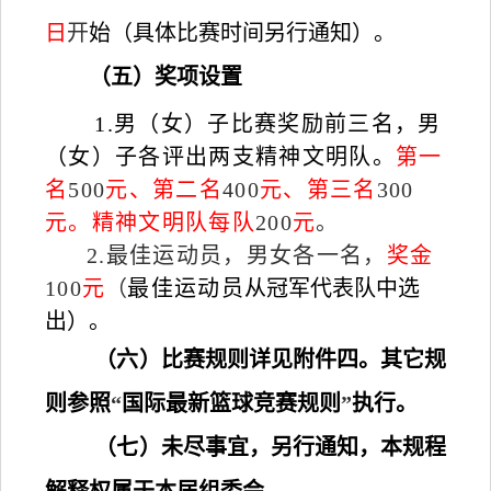
日
开
始（具体比赛时间另行通知）。
（五）奖项设置
1.
男（女）子比赛奖励前三名，男
（女）子各评出两支精神文明队。
第一
名
500
元、第二名
400
元、第三名
300
元。精神文明队每队
200
元
。
2.
最佳运动员，男女各一名，
奖金
100
元
（
最佳运动员
从冠军代表队中选
出）。
（六）比赛规则详见附件四。其它规
则参照
“
国际最新篮球竞赛规则
”
执行。
（七）未尽事宜，另行通知，本规程