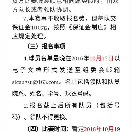
双方比赛服装颜色相同或类似时，由双
方队长或者领队协调。
7.
本赛事不收取报名费，但每队交
保证金
100
元，按照《保证金制度》相
应规定处理。
（三）报名事项
1.
球员名单最晚在
2016
年
10
月
15
日
以
电子文档形式发送至组委会邮箱
sicaugsu@163.com
。名单包括领队和队员
院系、姓名、学号、球衣号码。
2.
报名截止后所有队员（包括号
码）、领队不得更换。
（四）比赛时间
：
暂定
2016
年
10
月
19