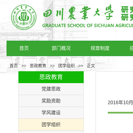
首页
部门概况
规章制度
首页
>>
思政教育
>>
团学组织
>>
正文
思政教育
党建思政
奖励资助
2016年1
学风建设
团学组织