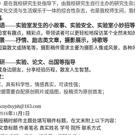
》是在我校研究生处指导下，由我校研究生自行主办的研究生杂
文化交流与生活娱乐于一体的综合性杂志，也是我校师生间，我
稿
:
语
——
实验室发生的小故事、实验安全、实验室小妙招等
室有趣点，精彩点，带领读者可以更轻松地探访某个全然未知
景
——
抒情、励志类文章，摄影展示，诗歌等
篇散文或随笔等，摄影稿件需求主要为摄影人像或风景，各种
研
——
实验、论文、出国等指导
身边朋友，分享经验历程，散发人生智慧。
求：
实，具有科学性，情感真实，可读性强；
根据需要自配原创照片或插图，投稿须为原创首发；
scnydxyjsh@163.com
2016
年
11
月
1
日
投稿时邮件主题处填写稿件标题，在文末附上以下内容：
文章标题 作者笔名
真实姓名 学号 院所 联系方式