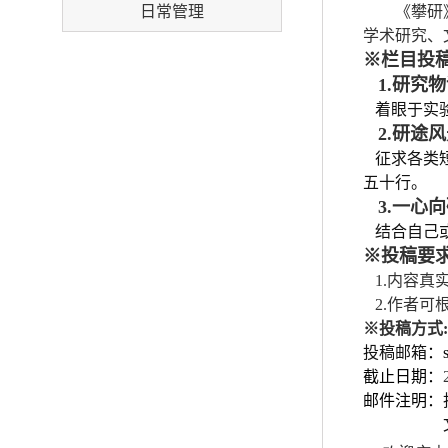
日常管理
《攀研
学术研究、
※栏目投
1.研究物
着眼于实验
2.研途风
征求各类短
五十行。
3.一心向
结合自己或
※投稿要
1.
内容真
2.
作者可
※投稿方式
:
投稿邮箱
：
截止日期：
邮件注明：