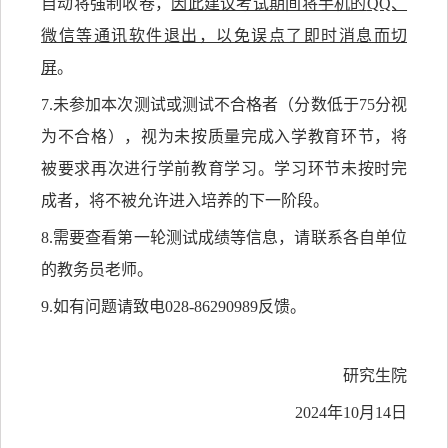
自动将强制收卷，
因此建议考试期间将手机的
QQ、
微信等通讯软件退出，以免误点了即时消息而切
屏
。
7.未参加本次测试或测试不合格者（分数低于75分视
为不合格），
视为未按质量完成入学教育环节
，将
被要求再次进行学前教育学习
。
学习环节未按时完
成者，将不被允许进入培养的下一阶段。
8.需要查看第一轮测试成绩等信息，请联系各自单位
的教务员老师。
9
.如有问题请致电028-86290989反馈。
研究生院
2024年10月
14
日