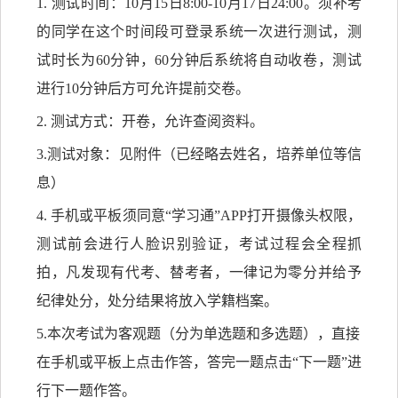
1. 测试时间：10月
15
日
8
:00-10月
17
日
24:00。
须补考
的
同学在这个时间段可登录系统一次进行测试，测
试时长为
60分钟，60分钟后系统将自动收卷，测试
进行10分钟后方可允许提前交卷。
2. 测试方式：开卷，允许查阅资料。
3.测试对象：
见附件（已经略去姓名，培养单位等信
息）
4. 手机或平板须同意“学习通”APP打开摄像头权限，
测试前会进行人脸识别验证，考试过程会全程抓
拍，凡发现有代考、替考者，一律记为零分并给予
纪律处分，处分结果将放入学籍档案。
5.本次考试为客观题（分为单选题和多选题），直接
在手机或平板上点击作答，答完一题点击“下一题”进
行下一题作答。