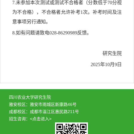
7.未参加本次测试或测试不合格者（分数低于7
0
分视
为不合格），不合格者允许补考
1次。补考时间及注
意事项另行通知。
8.如有问题请致电028-86290989反馈。
研究生院
202
5
年
10月
9
日
四川农业大学研究生院
雅安校区：雅安市雨城区新康路46号
成都校区：成都市温江区惠民路211号
招生咨询：
<点击进入>