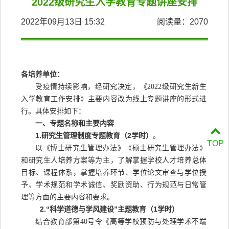
2022级研究生入学教育专题讲座安排
2022年09月13日 15:32
阅读量：
2070
各培养单位：
受疫情持续影响，经研究决定，《
2022级研究生新生
入学教育工作安排》主要内容改为线上专题讲座的形式进
行。具体安排如下：
一、专题名称和主要内容
1.
研究生管理
制度专题教育
（
2学时
）
。
TOP
以《博士研究生管理办法》《硕士研究生管理办法》
和研究生人
培养方案
等为主，
了解
掌握
学校人才培养总体
目标、
课程体系，掌握
培养
环节、学位论文审查与学位授
予、学术规范和学术诚信、奖励资助、行为规范与日常管
理等方面的主要内容和要求。
2.“科学道德与学风建设”主题教育（1学时）
结合教育部第
40号令《高等学校预防与处理学术不端