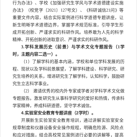
行为办法》、学校《加强研究生学风与学术道德建设实施
办法》（校党字〔2021〕127号文）、《科研诚信21问》等
重要文件内容，结合实际案例进行科学道德专题讲座，让
新生明晰学术道德边界，掌握学术规范标准，引导学生形
成开拓创新、严谨求实的科研作风。培养敢为人先的科学
精神、开拓创新的进取意识、严谨求实的科研作风。
3.学科发展历史（前景）与学术文化专题报告（1学
时，主题内容二选一）。
（
1）了解学科的基本内涵，学校和单位
学科
发
展
的
历
程
、
现状以及学科前景展望，了解学科建设、科学研究、
研
究生培养
的
关系，增进研究生了解学科，认知科学，鼓励研
究生立志科学事业。
（
2） 邀请
优秀的
校内外
专家或学者
对学科学术文化做
专题报告。激发研究生从事科学研究的爱好和热情，传承科
学家精神，养成科研道德，坚守学术诚信。
4.实验室安全教育专题讲座（2学时）。
开展新生实验室
安全教育
培训
，
通过讲解实验室安全
规章制度和仪器设备安全操作规程，明确危险源、风险点
和应对措施，
结合高校常见案例进行必要的讲解
等
，
提高