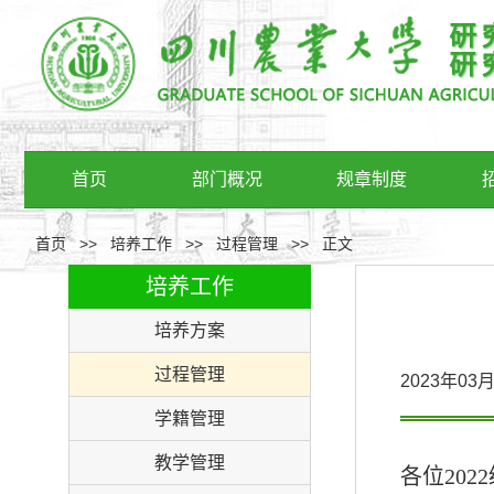
首页
部门概况
规章制度
首页
>>
培养工作
>>
过程管理
>>
正文
培养工作
培养方案
过程管理
2023年0
学籍管理
教学管理
各位202