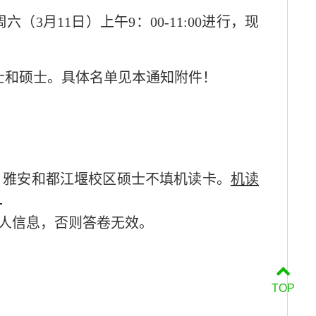
周六（
3
月
11
日）上午
9
：
00
-11:00
进行，
现
士和硕士。具体名单见本通知附件！
、雅安和都江堰校区硕士不填机读卡
。
机读
。
人信息，否则答卷无效。
TOP