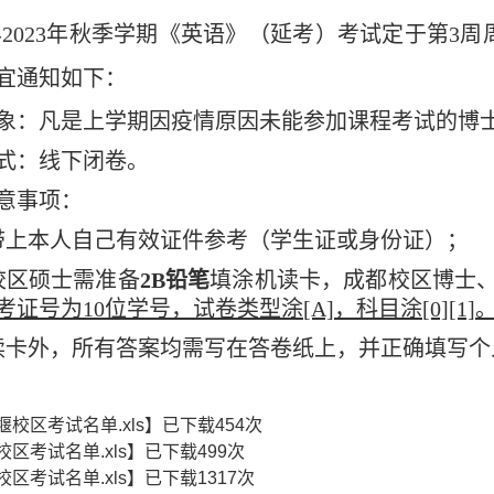
-202
3
年秋季学期《英语》（
延考
）考试定于第
3
周
宜通知如下：
象：凡是上学期
因疫情原因
未能参加课程考试的博
式：线下闭卷。
意事项：
带上本人自己有效证件参考（学生证或身份证）；
校区硕士需
准备
2B
铅笔
填涂机读卡
，成都校区博士
考证号为
10
位学号，试卷类型涂
[A]
，科目涂
[0][1]
读卡外，所有答案均需写在答卷纸上，并正确填写个
堰校区考试名单.xls
】已下载
454
次
校区考试名单.xls
】已下载
499
次
校区考试名单.xls
】已下载
1317
次